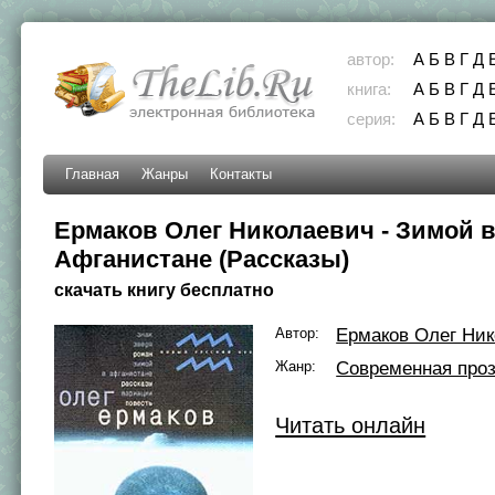
автор:
А
Б
В
Г
Д
книга:
А
Б
В
Г
Д
серия:
А
Б
В
Г
Д
Главная
Жанры
Контакты
Ермаков Олег Николаевич - Зимой 
Афганистане (Рассказы)
скачать книгу бесплатно
Автор:
Ермаков Олег Ни
Жанр:
Современная про
Читать онлайн