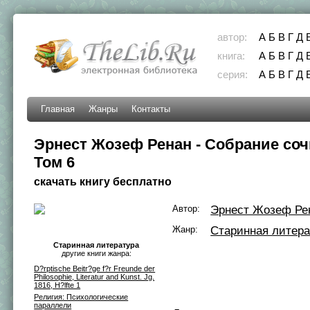
автор:
А
Б
В
Г
Д
книга:
А
Б
В
Г
Д
серия:
А
Б
В
Г
Д
Главная
Жанры
Контакты
Эрнест Жозеф Ренан - Собрание соч
Том 6
скачать книгу бесплатно
Автор:
Эрнест Жозеф Ре
Жанр:
Старинная литера
Старинная литература
другие книги жанра:
D?rptische Beitr?ge f?r Freunde der
Philosophie, Literatur and Kunst. Jg.
1816, H?lfte 1
Религия: Психологические
параллели