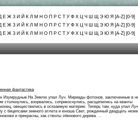
Д
Е
Ж
З
И
Й
К
Л
М
Н
О
П
Р
С
Т
У
Ф
Х
Ц
Ч
Ш
Щ
Э
Ю
Я
[A-Z]
[0-9]
Д
Е
Ж
З
И
Й
К
Л
М
Н
О
П
Р
С
Т
У
Ф
Х
Ц
Ч
Ш
Щ
Э
Ю
Я
[A-Z]
[0-9]
Д
Е
Ж
З
И
Й
К
Л
М
Н
О
П
Р
С
Т
У
Ф
Х
Ц
Ч
Ш
Щ
Э
Ю
Я
[A-Z]
[0-9]
енная фантастика
ин Изумрудные На Землю упал Луч. Мириады фотонов, заключенные в н
ме столкнулись, взорвались, соприкоснулись, расщепились на кванты
аконец, овеществились в осязаемую материю. Теперь там, куда упал Луч
Шу с бицепсами земного атлета и юноша Свет, рожденный двадцать незе
нокожи и прекрасны, как стволы эбенового дерева. ...