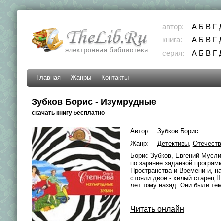
автор:
А
Б
В
Г
книга:
А
Б
В
Г
серия:
А
Б
В
Г
Главная
Жанры
Контакты
Зубков Борис - Изумрудные
скачать книгу бесплатно
Автор:
Зубков Борис
Жанр:
Детективы
,
Отечеств
Борис Зубков, Евгений Мусл
по заранее заданной програм
Пространства и Времени и, н
стояли двое - хилый старец 
лет тому назад. Они были тем
Читать онлайн