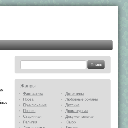
Жанры
ем,
Фантастика
Детективы
,
Проза
Любовные романы
мных
Приключения
Детские
Поэзия
Драматургия
Старинная
Документальная
Религия
Юмор
Дом и семья
Бизнес