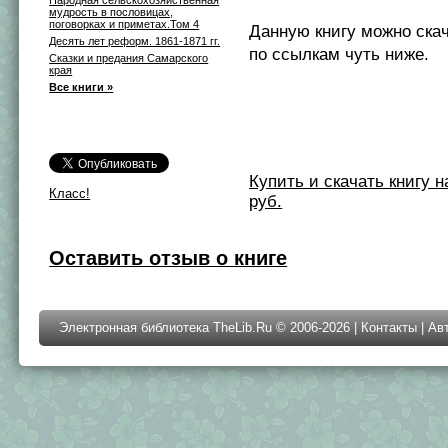
Народная сельскохозяйственная
мудрость в пословицах,
поговорках и приметах.Том 4
Данную книгу можно ска
Десять лет реформ. 1861-1871 гг.
по ссылкам чуть ниже.
Сказки и предания Самарского
края
Все книги »
Купить и скачать книгу на 
Класс!
руб.
Оставить отзыв о книге
Электронная библиотека TheLib.Ru © 2006-2026 |
Контакты
|
Ав