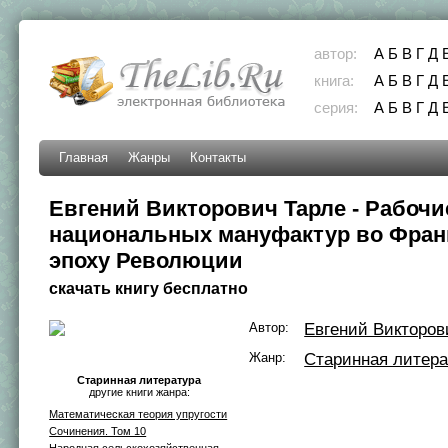
автор:
А
Б
В
Г
Д
книга:
А
Б
В
Г
Д
серия:
А
Б
В
Г
Д
Главная
Жанры
Контакты
Евгений Викторович Тарле - Рабочи
национальных мануфактур во Фран
эпоху Революции
скачать книгу бесплатно
Автор:
Евгений Викторов
Жанр:
Старинная литера
Старинная литература
другие книги жанра:
Математическая теория упругости
Сочинения. Том 10