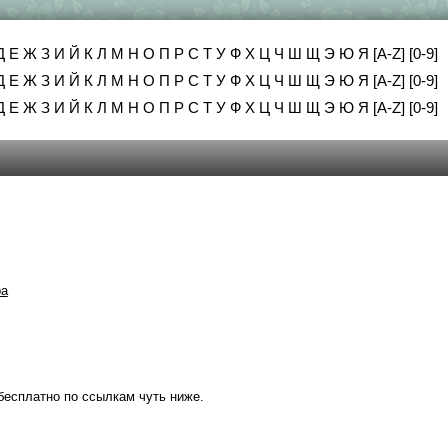
Д
Е
Ж
З
И
Й
К
Л
М
Н
О
П
Р
С
Т
У
Ф
Х
Ц
Ч
Ш
Щ
Э
Ю
Я
[A-Z]
[0-9]
Д
Е
Ж
З
И
Й
К
Л
М
Н
О
П
Р
С
Т
У
Ф
Х
Ц
Ч
Ш
Щ
Э
Ю
Я
[A-Z]
[0-9]
Д
Е
Ж
З
И
Й
К
Л
М
Н
О
П
Р
С
Т
У
Ф
Х
Ц
Ч
Ш
Щ
Э
Ю
Я
[A-Z]
[0-9]
ра
бесплатно по ссылкам чуть ниже.