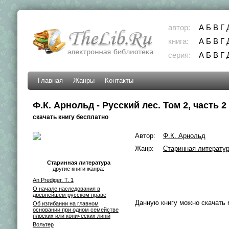
автор:
А
Б
В
Г
книга:
А
Б
В
Г
серия:
А
Б
В
Г
Главная
Жанры
Контакты
Ф.К. Арнольд - Русский лес. Том 2, часть 2
скачать книгу бесплатно
Автор:
Ф.К. Арнольд
Жанр:
Старинная литерату
Старинная литература
другие книги жанра:
An Prediger. T. 1
О начале наследования в
древнейшем русском праве
Данную книгу можно скачать 
Об изгибании на главном
основании при одном семействе
плоских или конических линiй
Вольтер