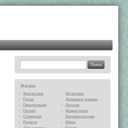
Жанры
Фантастика
Детективы
Проза
Любовные романы
Приключения
Детские
Поэзия
Драматургия
Старинная
Документальная
Религия
Юмор
Дом и семья
Бизнес