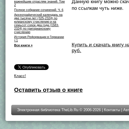
Данную книгу можно ска
важнейшим отраслям знаний. Том
2
по ссылкам чуть ниже.
Полное собрание сочинений. Ч. 6
Археографический календарь на
две тысячи лет (325-2324) по
юлианскому счислению и на
семьсот сорок два года (1583-
2324) по григорианскому
счислению
История Реформации в Германии
т.1
Купить и скачать книгу на 
Все книги »
руб.
Класс!
Оставить отзыв о книге
Электронная библиотека TheLib.Ru © 2006-2026 |
Контакты
|
Ав