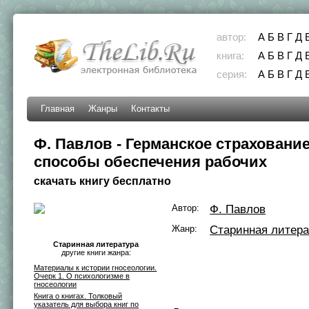
автор:
А
Б
В
Г
Д
книга:
А
Б
В
Г
Д
серия:
А
Б
В
Г
Д
Главная
Жанры
Контакты
Ф. Павлов - Германское страхование
способы обеспечения рабочих
скачать книгу бесплатно
Автор:
Ф. Павлов
Жанр:
Старинная литера
Старинная литература
другие книги жанра:
Материалы к истории гносеологии.
Очерк 1. О психологизме в
гносеологии
Книга о книгах. Толковый
указатель для выбора книг по