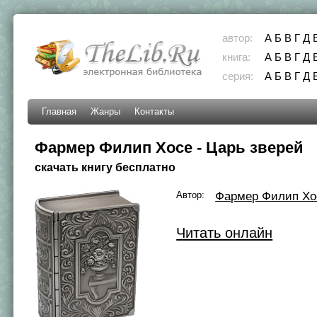
автор:
А
Б
В
Г
Д
книга:
А
Б
В
Г
Д
серия:
А
Б
В
Г
Д
Главная
Жанры
Контакты
Фармер Филип Хосе - Царь зверей
скачать книгу бесплатно
Автор:
Фармер Филип Хо
Читать онлайн