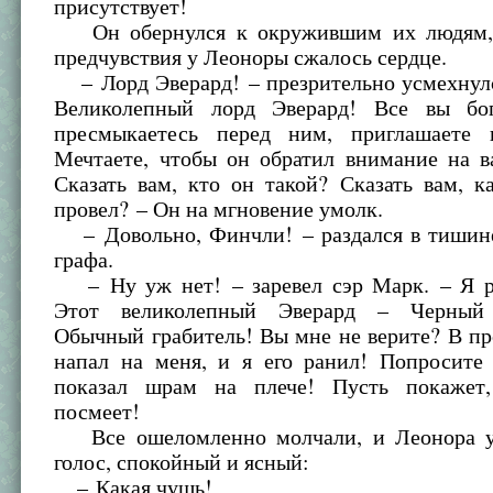
присутствует!
Он обернулся к окружившим их людям, 
предчувствия у Леоноры сжалось сердце.
– Лорд Эверард! – презрительно усмехнулс
Великолепный лорд Эверард! Все вы бог
пресмыкаетесь перед ним, приглашаете 
Мечтаете, чтобы он обратил внимание на в
Сказать вам, кто он такой? Сказать вам, к
провел? – Он на мгновение умолк.
– Довольно, Финчли! – раздался в тишине
графа.
– Ну уж нет! – заревел сэр Марк. – Я р
Этот великолепный Эверард – Черный
Обычный грабитель! Вы мне не верите? В п
напал на меня, и я его ранил! Попросите 
показал шрам на плече! Пусть покажет,
посмеет!
Все ошеломленно молчали, и Леонора у
голос, спокойный и ясный:
– Какая чушь!