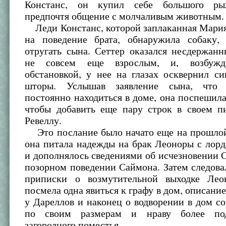
Констанс, он купил себе большого рыж
предпочтя общение с молчаливым животным.
Леди Констанс, которой заплаканная Мария
на поведение брата, обнаружила собаку, 
отругать сына. Сеттер оказался несдержан
не совсем еще взрослым, и, возбужд
обстановкой, у нее на глазах осквернил с
шторы. Услышав заявление сына, что 
постоянно находиться в доме, она поспешила
чтобы добавить еще пару строк в своем п
Ревеллу.
Это послание было начато еще на прошлой 
она питала надежды на брак Леоноры с лор
и дополнялось сведениями об исчезновении С
позорном поведении Саймона. Затем следов
приписки о возмутительной выходке Лео
посмела одна явиться к графу в дом, описание
у Дареллов и наконец о водворении в дом с
по своим размерам и нраву более по
загородного поместья.