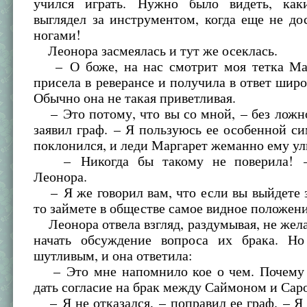
учился играть. Нужно было видеть, ка
выглядел за инструментом, когда еще не до
ногами!
Леонора засмеялась и тут же осеклась.
– О боже, на нас смотрит моя тетка Ма
присела в реверансе и получила в ответ шир
Обычно она не такая приветливая.
– Это потому, что вы со мной, – без ложн
заявил граф. – Я пользуюсь ее особенной с
поклонился, и леди Маргарет жеманно ему ул
– Никогда бы такому не поверила! –
Леонора.
– Я же говорил вам, что если вы выйдете 
то займете в обществе самое видное положен
Леонора отвела взгляд, раздумывая, не жела
начать обсуждение вопроса их брака. Н
шутливым, и она ответила:
– Это мне напомнило кое о чем. Почему 
дать согласие на брак между Саймоном и Сар
– Я не отказался, – поправил ее граф. – Я