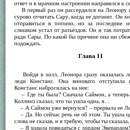
ответ и в мрачном настроении направился к с
В первый раз он рассердился на Леонору и
сурово отчитать Сару, когда ее догонит. Он х
отправиться в погоню, но за последние н
слишком устал от разъездов. Он и так потра
ради Сары. По какой бы причине она ни сбеж
подождать.
Глава 11
Войдя в холл, Леонора сразу оказалась л
леди Констанс. Она виновато отступила 
Констанс набросилась на нее:
– Где ты была? Сначала Саймон, а теперь 
Коллинз сказал, что ты ушла одна, я…
– А Саймон уже вернулся? – прервала ее Ле
– Да. Но сейчас речь не об этом. Ты ушла о
слова не сказав, и я требую, чтобы ты сказала,
– Я ходила повидаться с лордом Эверардом