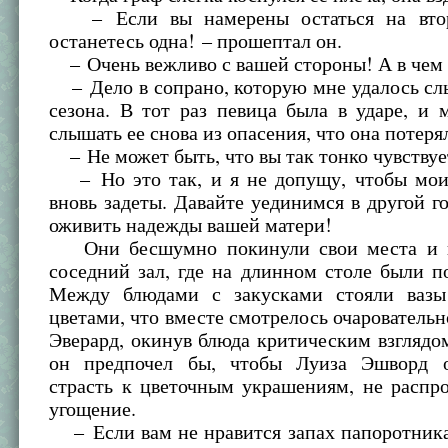
– Если вы намерены остаться на втор
останетесь одна! – прошептал он.
– Очень вежливо с вашей стороны! А в чем 
– Дело в сопрано, которую мне удалось сл
сезона. В тот раз певица была в ударе, и 
слышать ее снова из опасения, что она потер
– Не может быть, что вы так тонко чувствуе
– Но это так, и я не допущу, чтобы мои
вновь задеты. Давайте уединимся в другой г
оживить надежды вашей матери!
Они бесшумно покинули свои места и н
соседний зал, где на длинном столе были п
Между блюдами с закусками стояли вазы
цветами, что вместе смотрелось очаровательн
Эверард, окинув блюда критическим взглядом
он предпочел бы, чтобы Луиза Эшворд о
страсть к цветочным украшениям, не распр
угощение.
– Если вам не нравится запах папоротника