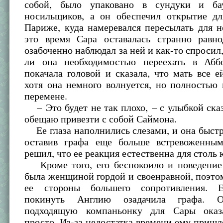
собой, было упаковано в сундуки и б
носильщиков, а он обеспечил открытие дл
Париже, куда намеревался пересылать для н
это время Сара оставалась странно равн
озабоченно наблюдал за ней и как-то спросил,
ли она необходимостью переехать в Абб
покачала головой и сказала, что мать все е
хотя она немного волнуется, но полностью 
перемене.
– Это будет не так плохо, – с улыбкой сказ
обещаю привезти с собой Саймона.
Ее глаза наполнились слезами, и она быстр
оставив графа еще больше встревоженны
решил, что ее реакция естественна для столь
Кроме того, его беспокоило и поведение
была женщиной гордой и своенравной, поэто
ее стороны большего сопротивления. Е
покинуть Англию озадачила графа. О
подходящую компаньонку для Сары оказ
просто. Из-за недостатка времени ему пришл