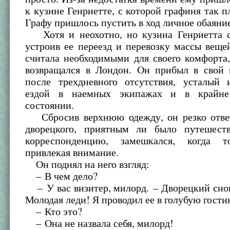
к кузине Генриетте, с которой графиня так п
Графу пришлось пустить в ход личное обаяние
Хотя и неохотно, но кузина Генриетта со
устроив ее переезд и перевозку массы веще
считала необходимыми для своего комфорта
возвращался в Лондон. Он прибыл в свой 
после трехдневного отсутствия, усталый
ездой в наемных экипажах и в крайне
состоянии.
Сбросив верхнюю одежду, он резко отве
дворецкого, приятным ли было путешеств
корреспонденцию, замешкался, когда т
привлекая внимание.
Он поднял на него взгляд:
– В чем дело?
– У вас визитер, милорд. – Дворецкий сно
Молодая леди! Я проводил ее в голубую гости
– Кто это?
– Она не назвала себя, милорд!