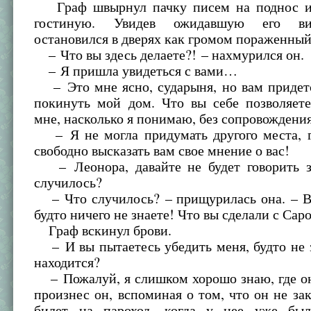
Граф швырнул пачку писем на поднос и 
гостиную. Увидев ожидавшую его ви
остановился в дверях как громом пораженный
– Что вы здесь делаете?! – нахмурился он.
– Я пришла увидеться с вами…
– Это мне ясно, сударыня, но вам придет
покинуть мой дом. Что вы себе позволяете
мне, насколько я понимаю, без сопровождени
– Я не могла придумать другого места, г
свободно высказать вам свое мнение о вас!
– Леонора, давайте не будет говорить з
случилось?
– Что случилось? – прищурилась она. – Вы
будто ничего не знаете! Что вы сделали с Сар
Граф вскинул брови.
– И вы пытаетесь убедить меня, будто не з
находится?
– Пожалуй, я слишком хорошо знаю, где он
произнес он, вспоминая о том, что он не за
билет на пароход, когда у нее уже был