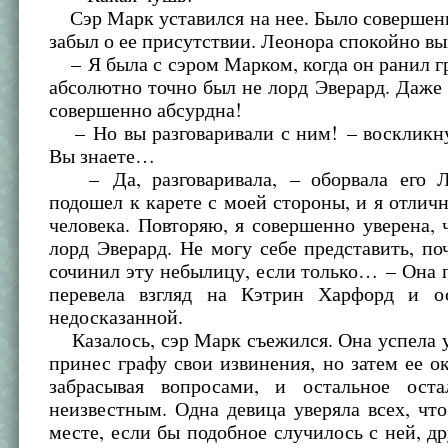
Сэр Марк уставился на нее. Было совершенн
забыл о ее присутствии. Леонора спокойно вы
– Я была с сэром Марком, когда он ранил гр
абсолютно точно был не лорд Эверард. Даже
совершенно абсурдна!
– Но вы разговаривали с ним! – воскликну
Вы знаете…
– Да, разговаривала, – оборвала его Л
подошел к карете с моей стороны, и я отличн
человека. Повторяю, я совершенно уверена, 
лорд Эверард. Не могу себе представить, п
сочинил эту небылицу, если только… – Она
перевела взгляд на Кэтрин Харфорд и о
недосказанной.
Казалось, сэр Марк съежился. Она успела у
принес графу свои извинения, но затем ее о
забрасывая вопросами, и остальное ост
неизвестным. Одна девица уверяла всех, чт
месте, если бы подобное случилось с ней, др