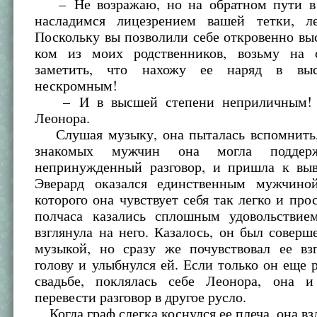
– Не возражаю, но на обратном пути в 
насладимся лицезрением вашей тетки, л
Поскольку вы позволили себе откровенно выс
ком из моих родственников, возьму на 
заметить, что нахожу ее наряд в вы
нескромным!
– И в высшей степени неприличным! 
Леонора.
Слушая музыку, она пыталась вспомнить,
знакомых мужчин она могла поддерж
непринужденный разговор, и пришла к выв
Эверард оказался единственным мужчино
которого она чувствует себя так легко и про
полчаса казались сплошным удовольствие
взглянула на него. Казалось, он был совер
музыкой, но сразу же почувствовал ее взг
голову и улыбнулся ей. Если только он еще р
свадьбе, поклялась себе Леонора, она 
перевести разговор в другое русло.
Когда граф слегка коснулся ее плеча, она вз