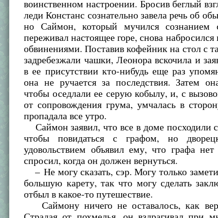
воинственном настроении. Бросив беглый взгл
леди Констанс сознательно завела речь об об
но Саймон, который мучился сознанием 
переживал настоящее горе, снова набросился в
обвинениями. Поставив кофейник на стол с та
задребезжали чашки, Леонора вскочила и заяв
в ее присутствии кто-нибудь еще раз упомя
она не ручается за последствия. Затем он
чтобы оседлали ее серую кобылу, и, с вызов
от сопровождения грума, умчалась в сторон
пропадала все утро.
Саймон заявил, что все в доме посходили с
чтобы повидаться с графом, но дворе
удовольствием объявил ему, что графа нет
спросил, когда он должен вернуться.
– Не могу сказать, сэр. Могу только заметит
большую карету, так что могу сделать закл
отбыл в какое-то путешествие.
Саймону ничего не оставалось, как вер
Страдая от похмелья, он вздрагивал при м