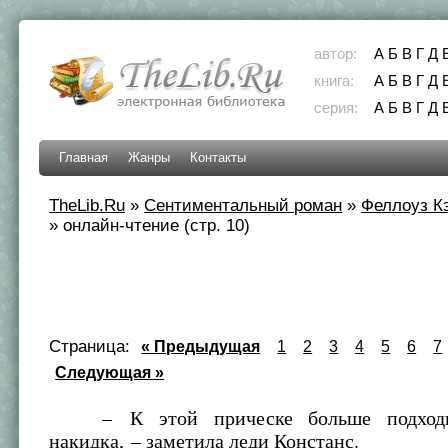
автор:
А
Б
В
Г
Д
книга:
А
Б
В
Г
Д
серия:
А
Б
В
Г
Д
Главная
Жанры
Контакты
TheLib.Ru
»
Сентиментальный роман
»
Феллоуз К
»
онлайн-чтение (стр. 10)
Страница:
« Предыдущая
1
2
3
4
5
6
7
Следующая »
– К этой прическе больше подходит
накидка, – заметила леди Констанс.