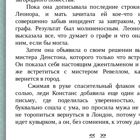
Пока она дописывала последние строки,
Леонора, и мать зачитала ей кое-что 
совершенно забыв инцидент за завтраком, 
графа. Результат был молниеносным. Леоно
высказала все, что думает о графе и что он
ним, если бы могла.
Затем она объявила о своем решении вы
мистера Денстона, которого только что встр
Он показал себя настоящим джентльменом и
же встретиться с мистером Ревеллом, к
вернется в город.
Сжимая в руке спасительный флакон с
солью, леди Констанс добавила еще один а
письму, где поделилась уверенностью,
буквально сошла с ума, но просила мужа не
не торопиться вернуться в Лондон, потому 
идет кувырком, а он, без сомнения, к этому д
<<
>>