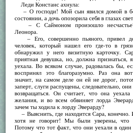
Леди Констанс ахнула:
– О господи! Мой сын явился домой в б
состоянии, а дочь опозорила себя в глазах свет
– С Саймоном произошло несчастье?
Леонора.
– Его, совершенно пьяного, привел до
человек, который нашел его где-то в гряз
обнаружил у него визитную карточку. Са
приятная девушка, но, должна признаться, я
уехала. Во всяком случае, радовалась бы, 
воспринял это благоразумно. Раз она вот
значит, на самом деле он ей не дорог, пот
заперт, слуги распущены, следовательно, они
возвращаться. Он считает, что она уехала
желания, и во всем обвиняет лорда Эверард
зачем ты ходила к лорду Эверарду?
– Выяснить, где находится Сара, конечно. И
хотя не говорит! Мы были уверены, что 
Потому что тот факт, что они уехали в один 