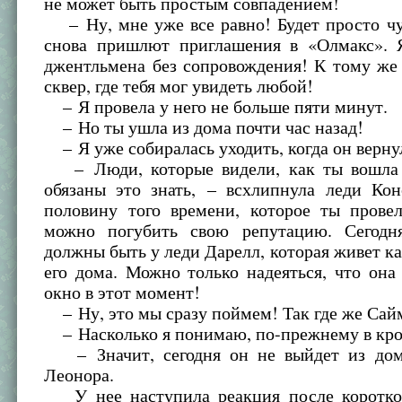
не может быть простым совпадением!
– Ну, мне уже все равно! Будет просто чу
снова пришлют приглашения в «Олмакс». 
джентльмена без сопровождения! К тому же
сквер, где тебя мог увидеть любой!
– Я провела у него не больше пяти минут.
– Но ты ушла из дома почти час назад!
– Я уже собиралась уходить, когда он верну
– Люди, которые видели, как ты вошла 
обязаны это знать, – всхлипнула леди Кон
половину того времени, которое ты провел
можно погубить свою репутацию. Сегодн
должны быть у леди Дарелл, которая живет ка
его дома. Можно только надеяться, что она
окно в этот момент!
– Ну, это мы сразу поймем! Так где же Сай
– Насколько я понимаю, по-прежнему в кро
– Значит, сегодня он не выйдет из дом
Леонора.
У нее наступила реакция после коротког