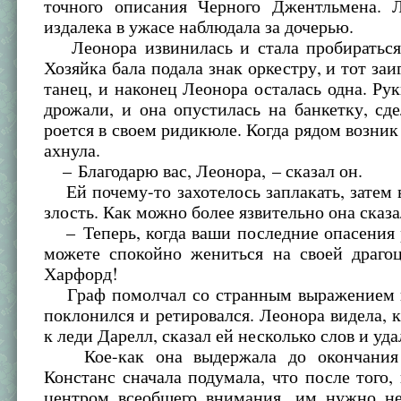
точного описания Черного Джентльмена. 
издалека в ужасе наблюдала за дочерью.
Леонора извинилась и стала пробираться 
Хозяйка бала подала знак оркестру, и тот заи
танец, и наконец Леонора осталась одна. Рук
дрожали, и она опустилась на банкетку, сде
роется в своем ридикюле. Когда рядом возник 
ахнула.
– Благодарю вас, Леонора, – сказал он.
Ей почему-то захотелось заплакать, затем 
злость. Как можно более язвительно она сказа
– Теперь, когда ваши последние опасения 
можете спокойно жениться на своей драго
Харфорд!
Граф помолчал со странным выражением в 
поклонился и ретировался. Леонора видела, 
к леди Дарелл, сказал ей несколько слов и уда
Кое-как она выдержала до окончания 
Констанс сначала подумала, что после того, 
центром всеобщего внимания, им нужно не