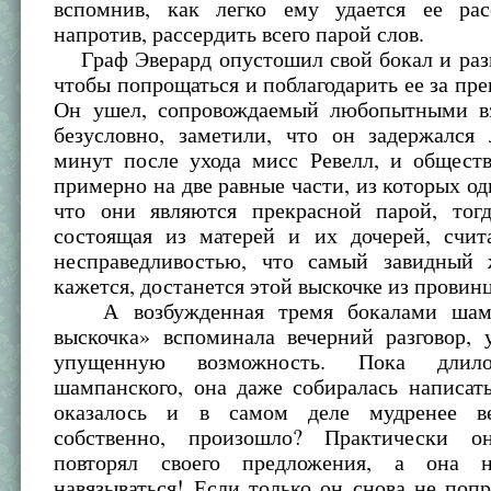
вспомнив, как легко ему удается ее ра
напротив, рассердить всего парой слов.
Граф Эверард опустошил свой бокал и разы
чтобы попрощаться и поблагодарить ее за пре
Он ушел, сопровождаемый любопытными вз
безусловно, заметили, что он задержался
минут после ухода мисс Ревелл, и обществ
примерно на две равные части, из которых од
что они являются прекрасной парой, тогд
состоящая из матерей и их дочерей, счи
несправедливостью, что самый завидный 
кажется, достанется этой выскочке из провин
А возбужденная тремя бокалами шамп
выскочка» вспоминала вечерний разговор, 
упущенную возможность. Пока длило
шампанского, она даже собиралась написат
оказалось и в самом деле мудренее ве
собственно, произошло? Практически 
повторял своего предложения, а она н
навязываться! Если только он снова не попр