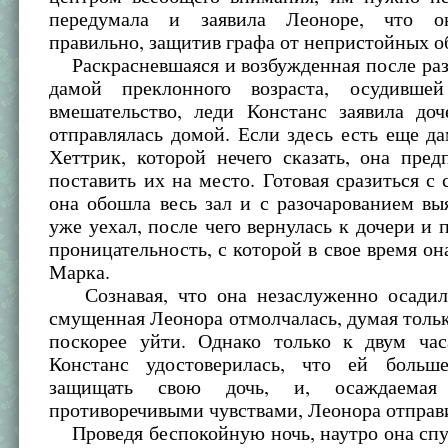
передумала и заявила Леоноре, что о
правильно, защитив графа от непристойных о
Раскрасневшаяся и возбужденная после раз
дамой преклонного возраста, осудивше
вмешательство, леди Констанс заявила доч
отправлялась домой. Если здесь есть еще д
Хеттрик, которой нечего сказать, она пред
поставить их на место. Готовая сразиться с
она обошла весь зал и с разочарованием вы
уже уехал, после чего вернулась к дочери и п
проницательность, с которой в свое время она
Марка.
Сознавая, что она незаслуженно осадил
смущенная Леонора отмолчалась, думая тольк
поскорее уйти. Однако только к двум ча
Констанс удостоверилась, что ей больш
защищать свою дочь, и, осаждаема
противоречивыми чувствами, Леонора отправи
Проведя беспокойную ночь, наутро она спу