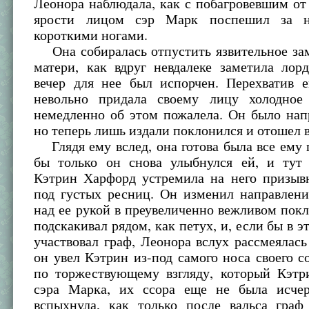
Леонора наблюдала, как с побагровевшим о
ярости лицом сэр Марк поспешил за н
короткими ногами.
Она собиралась отпустить язвительное зам
матери, как вдруг невдалеке заметила лор
вечер для нее был испорчен. Перехватив е
невольно придала своему лицу холодное
немедленно об этом пожалела. Он было нап
но теперь лишь издали поклонился и отошел в
Глядя ему вслед, она готова была все ему 
бы только он снова улыбнулся ей, и тут 
Кэтрин Харфорд устремила на него призывн
под густых ресниц. Он изменил направлени
над ее рукой в преувеличенно вежливом пок
подскакивал рядом, как петух, и, если бы в э
участвовал граф, Леонора вслух рассмеялась 
он увел Кэтрин из-под самого носа своего с
по торжествующему взгляду, который Кэтр
сэра Марка, их ссора еще не была исче
вспыхнула, как только после вальса граф