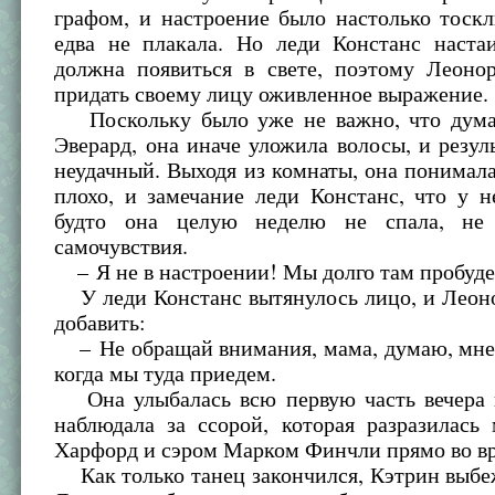
графом, и настроение было настолько тоск
едва не плакала. Но леди Констанс настаи
должна появиться в свете, поэтому Леонор
придать своему лицу оживленное выражение.
Поскольку было уже не важно, что дума
Эверард, она иначе уложила волосы, и резул
неудачный. Выходя из комнаты, она понимала
плохо, и замечание леди Констанс, что у н
будто она целую неделю не спала, не
самочувствия.
– Я не в настроении! Мы долго там пробуд
У леди Констанс вытянулось лицо, и Леон
добавить:
– Не обращай внимания, мама, думаю, мне 
когда мы туда приедем.
Она улыбалась всю первую часть вечера 
наблюдала за ссорой, которая разразилась
Харфорд и сэром Марком Финчли прямо во вр
Как только танец закончился, Кэтрин выбеж