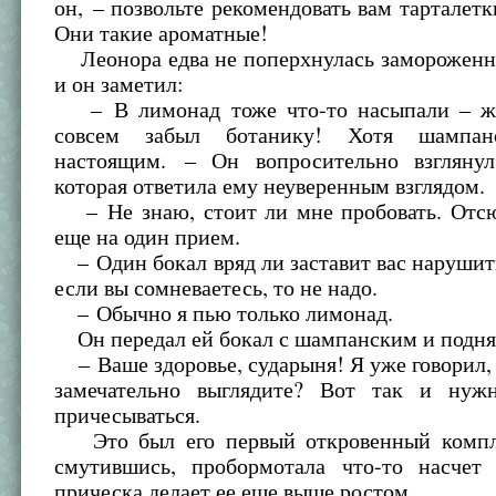
он, – позвольте рекомендовать вам тарталетк
Они такие ароматные!
Леонора едва не поперхнулась замороженн
и он заметил:
– В лимонад тоже что-то насыпали – жа
совсем забыл ботанику! Хотя шампан
настоящим. – Он вопросительно взгляну
которая ответила ему неуверенным взглядом.
– Не знаю, стоит ли мне пробовать. Отс
еще на один прием.
– Один бокал вряд ли заставит вас нарушит
если вы сомневаетесь, то не надо.
– Обычно я пью только лимонад.
Он передал ей бокал с шампанским и подня
– Ваше здоровье, сударыня! Я уже говорил, 
замечательно выглядите? Вот так и нуж
причесываться.
Это был его первый откровенный компли
смутившись, пробормотала что-то насчет 
прическа делает ее еще выше ростом.