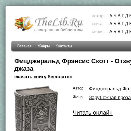
автор:
А
Б
В
Г
Д
книга:
А
Б
В
Г
Д
серия:
А
Б
В
Г
Д
Главная
Жанры
Контакты
Фицджеральд Фрэнсис Скотт - Отзв
джаза
скачать книгу бесплатно
Автор:
Фицджеральд Фрэ
Жанр:
Зарубежная проза
Читать онлайн