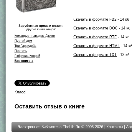
Скачать в формате FB2
- 14 кб
Зарубежная проза и поэзия
Скачать в формате DOC
- 14 кб
другие книги жанра:
Командует парадом Дживс
Скачать в формате RTF
- 14 кб
Пустой дом
Скачать в формате HTML
- 14 к
Три Гарридеба
Постель
Скачать в формате TXT
- 13 кб
Гэбриель Конрой
Все книги »
Класс!
Оставить отзыв о книге
Электронная библиотека TheLib.Ru © 2006-2026 |
Контакты
|
Ав