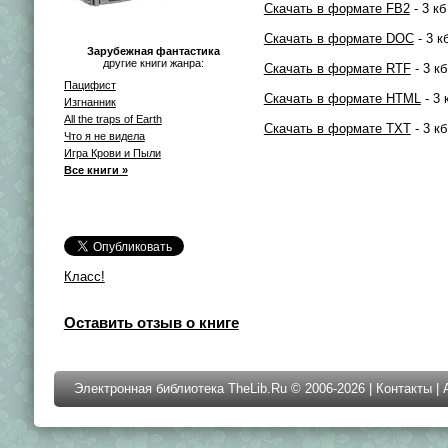
Скачать в формате FB2
- 3 кб
Скачать в формате DOC
- 3 к
Зарубежная фантастика
другие книги жанра:
Скачать в формате RTF
- 3 кб
Пацифист
Скачать в формате HTML
- 3 
Изгнанник
All the traps of Earth
Скачать в формате TXT
- 3 кб
Что я не видела
Игра Крови и Пыли
Все книги »
Класс!
Оставить отзыв о книге
Электронная библиотека TheLib.Ru © 2006-2026 |
Контакты
|