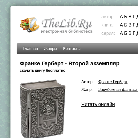
автор:
А
Б
В
Г
книга:
А
Б
В
Г
серия:
А
Б
В
Г
Главная
Жанры
Контакты
Франке Герберт - Второй экземпляр
скачать книгу бесплатно
Автор:
Франке Герберт
Жанр:
Зарубежная фантаст
Читать онлайн