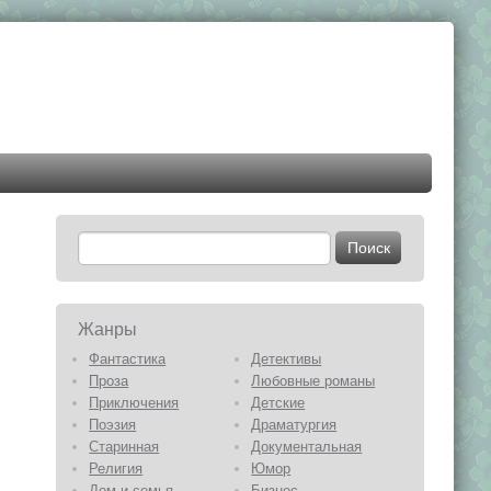
Жанры
Фантастика
Детективы
Проза
Любовные романы
Приключения
Детские
Поэзия
Драматургия
Старинная
Документальная
Религия
Юмор
Дом и семья
Бизнес