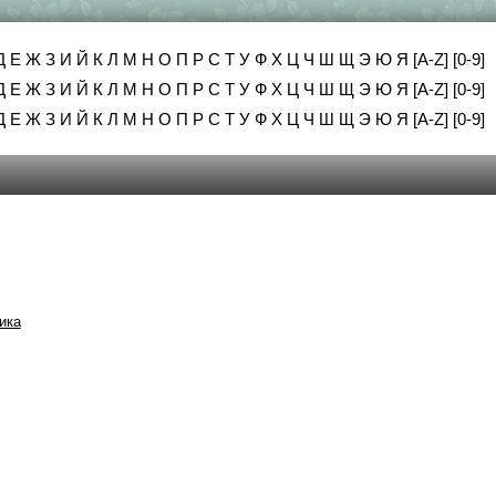
Д
Е
Ж
З
И
Й
К
Л
М
Н
О
П
Р
С
Т
У
Ф
Х
Ц
Ч
Ш
Щ
Э
Ю
Я
[A-Z]
[0-9]
Д
Е
Ж
З
И
Й
К
Л
М
Н
О
П
Р
С
Т
У
Ф
Х
Ц
Ч
Ш
Щ
Э
Ю
Я
[A-Z]
[0-9]
Д
Е
Ж
З
И
Й
К
Л
М
Н
О
П
Р
С
Т
У
Ф
Х
Ц
Ч
Ш
Щ
Э
Ю
Я
[A-Z]
[0-9]
ика