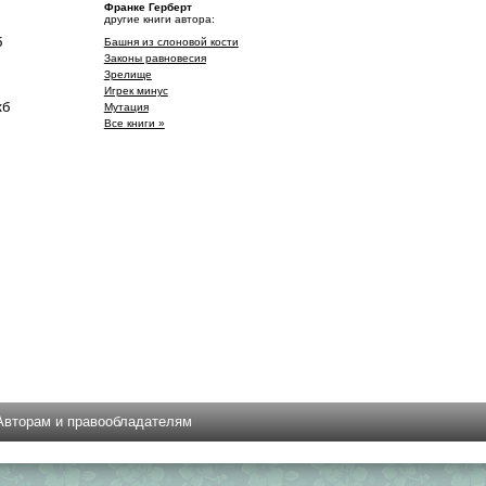
Франке Герберт
другие книги автора:
б
Башня из слоновой кости
Законы равновесия
Зрелище
Игрек минус
кб
Мутация
Все книги »
Авторам и правообладателям