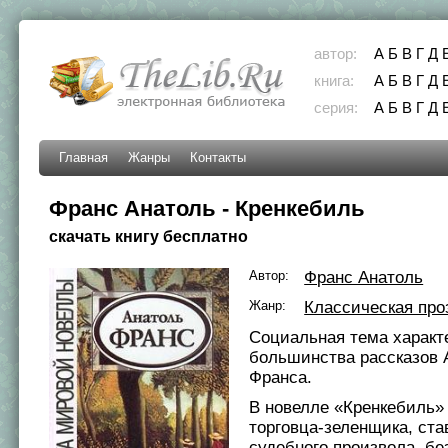
автор:
А
Б
В
Г
Д
книга:
А
Б
В
Г
Д
серия:
А
Б
В
Г
Д
Главная
Жанры
Контакты
Франс Анатоль - Кренкебиль
скачать книгу бесплатно
Автор:
Франс Анатоль
Жанр:
Классическая про
Социальная тема характ
большинства рассказов 
Франса.
В новелле «Кренкебиль» 
торговца-зеленщика, ст
судебного произвола, б