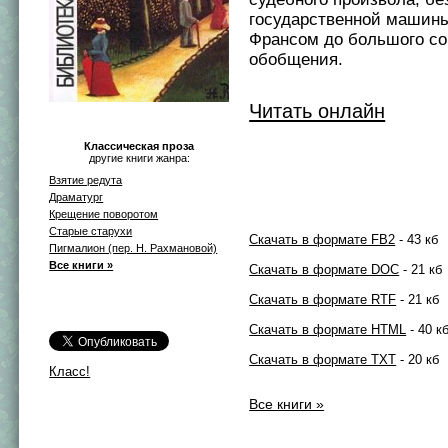
государственной машины
Франсом до большого со
обобщения.
Читать онлайн
Классическая проза
другие книги жанра:
Взятие редута
Драматург
Крещение поворотом
Старые старухи
Скачать в формате FB2
- 43 кб
Пигмалион (пер. Н. Рахмановой)
Все книги »
Скачать в формате DOC
- 21 кб
Скачать в формате RTF
- 21 кб
Скачать в формате HTML
- 40 к
Скачать в формате TXT
- 20 кб
Класс!
Все книги »