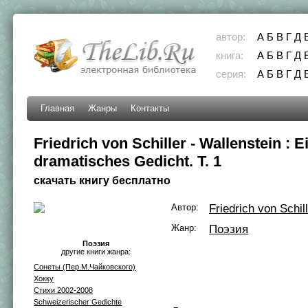
автор:
А
Б
В
Г
Д
книга:
А
Б
В
Г
Д
серия:
А
Б
В
Г
Д
Главная
Жанры
Контакты
Friedrich von Schiller - Wallenstein : E
dramatisches Gedicht. T. 1
скачать книгу бесплатно
Автор:
Friedrich von Schil
Жанр:
Поэзия
Поэзия
другие книги жанра:
Сонеты (Пер.М.Чайковского)
Хокку
Стихи 2002-2008
Schweizerischer Gedichte