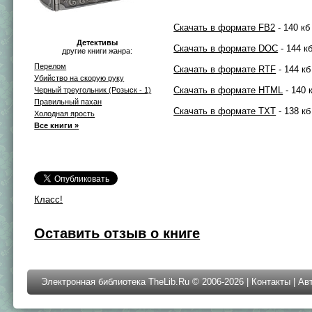
Скачать в формате FB2
- 140 кб
Детективы
Скачать в формате DOC
- 144 к
другие книги жанра:
Перелом
Скачать в формате RTF
- 144 кб
Убийство на скорую руку
Скачать в формате HTML
- 140 
Черный треугольник (Розыск - 1)
Правильный пахан
Скачать в формате TXT
- 138 кб
Холодная ярость
Все книги »
Класс!
Оставить отзыв о книге
Электронная библиотека TheLib.Ru © 2006-2026 |
Контакты
|
Ав