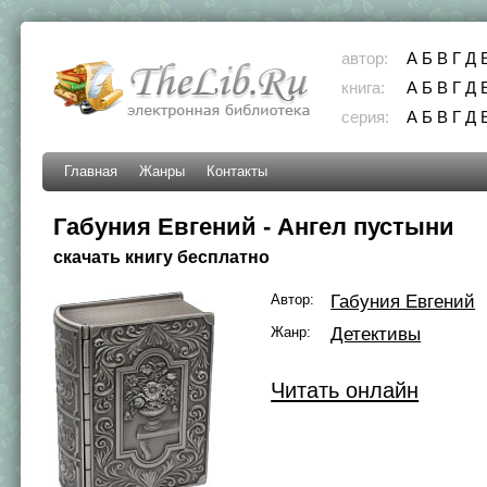
автор:
А
Б
В
Г
Д
книга:
А
Б
В
Г
Д
серия:
А
Б
В
Г
Д
Главная
Жанры
Контакты
Габуния Евгений - Ангел пустыни
скачать книгу бесплатно
Автор:
Габуния Евгений
Жанр:
Детективы
Читать онлайн