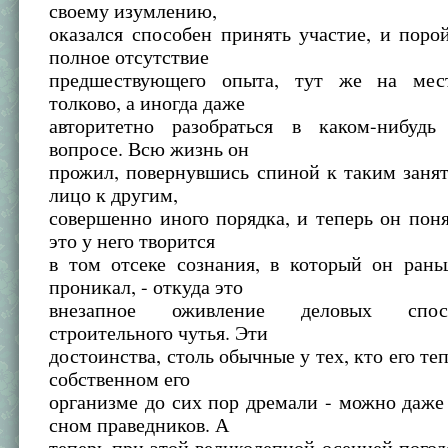
своему изумлению,
оказался способен принять участие, и поро
полное отсутствие
предшествующего опыта, тут же на мест
толково, а иногда даже
авторитетно разобраться в каком-нибудь
вопросе. Всю жизнь он
прожил, повернувшись спиной к таким заня
лицо к другим,
совершенно иного порядка, и теперь он поня
это у него творится
в том отсеке сознания, в который он рань
проникал, - откуда это
внезапное оживление деловых спо
строительного чутья. Эти
достоинства, столь обычные у тех, кто его те
собственном его
организме до сих пор дремали - можно даже 
сном праведников. А
теперь при этой великолепной осенней погоде