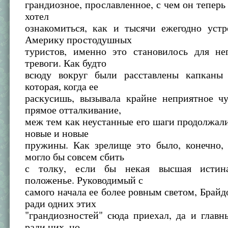
грандиозное, прославленное, с чем он теперь
хотел
ознакомиться, как и тысячи ежегодно уст
Америку простодушных
туристов, именно это становилось для не
тревоги. Как будто
всюду вокруг были расставлены капканы
которая, когда ее
раскусишь, вызывала крайне неприятное чу
прямое отталкивание,
меж тем как неустанные его шаги продолжал
новые и новые
пружины. Как зрелище это было, конечно, 
могло бы совсем сбить
с толку, если бы некая высшая истин
положенье. Руководимый с
самого начала ее более ровным светом, Брайдо
ради одних этих
"грандиозностей" сюда приехал, да и глав
ради них, но