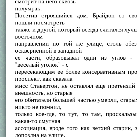
смотрит на него сквозь
полумрак.
Посетив строящийся дом, Брайдон со св
пошли посмотреть
также и другой, который всегда считался лучш
восточном
направлении по той же улице, столь обе
оскверненной в западной
ее части, образовывал один из углов - 
"веселый уголок" - с
пересекающим ее более консервативным про
проспект, как сказала
мисс Ставертон, не оставлял еще претензи
внешность, но старые
его обитатели большей частью умерли, стар
никто не помнил,
только кое-где, то тут, то там, проскальз
какая-то смутная
ассоциация, вроде того как ветхий старик,
допоздна на улице,