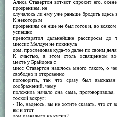
Алиса Ставертон вот-вот спросит его, осен
прозрением, не
случалось ли ему уже раньше бродить здесь 
К некоторым
прозрениям он еще не был готов и, во всяком 
успешно
предотвратил дальнейшие расспросы до 
миссис Мелдун не покинула
дом, проследовав куда-то далее по своим дела
К счастью, в этом столь освященном во
месте у Брайдона с
мисс Ставертон нашлось много такого, о ч
свободно и откровенно
поговорить, так что сразу был высказа
соображений, чему
положила начало она сама, проговорившая,
тоской вокруг:
- Но, надеюсь, вы не хотите сказать, что от 
вы и этот
дом развалили на куски?