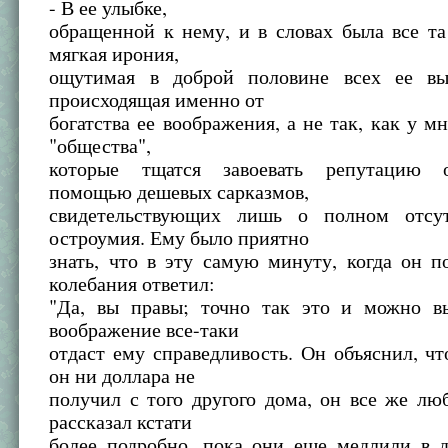
- В ее улыбке,
обращенной к нему, и в словах была все т
мягкая ирония,
ощутимая в доброй половине всех ее вы
происходящая именно от
богатства ее воображения, а не так, как у м
"общества",
которые тщатся завоевать репутацию 
помощью дешевых сарказмов,
свидетельствующих лишь о полном отсу
остроумия. Ему было приятно
знать, что в эту самую минуту, когда он п
колебания ответил:
"Да, вы правы; точно так это и можно вы
воображение все-таки
отдаст ему справедливость. Он объяснил, чт
он ни доллара не
получил с того другого дома, он все же лю
рассказал кстати
более подробно, пока они еще медлили в д