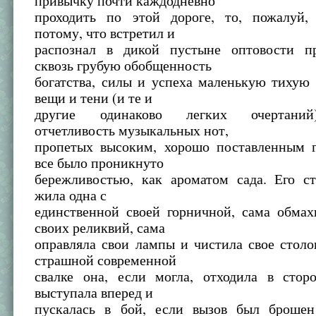
привычку почти каждодневно
проходить по этой дороге, то, пожалуй,
потому, что встретил и
распознал в дикой пустыне оптовости п
сквозь грубую обобщенность
богатства, силы и успеха маленькую тихую 
вещи и тени (и те и
другие одинаково легких очертаний
отчетливость музыкальных нот,
пропетых высоким, хорошо поставленным г
все было проникнуто
бережливостью, как ароматом сада. Его ст
жила одна с
единственной своей горничной, сама обмах
своих реликвий, сама
оправляла свои лампы и чистила свое столо
страшной современной
свалке она, если могла, отходила в стор
выступала вперед и
пускалась в бой, если вызов был брошен