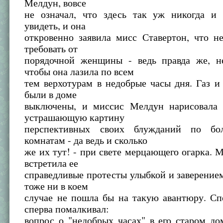
Мелдун, вовсе
не означал, что здесь так уж никогда и 
увидеть, и она
откровенно заявила мисс Ставертон, что н
требовать от
порядочной женщины - ведь правда же, н
чтобы она лазила по всем
тем верхотурам в недобрые часы дня. Газ и
были в доме
выключены, и миссис Мелдун нарисовала 
устрашающую картину
перспективных своих блужданий по б
комнатам - да ведь и сколько
же их тут! - при свете мерцающего огарка. 
встретила ее
справедливые протесты улыбкой и заверением
тоже ни в коем
случае не пошла бы на такую авантюру. Сп
сперва помалкивал:
вопрос о "недобрых часах" в его старом до