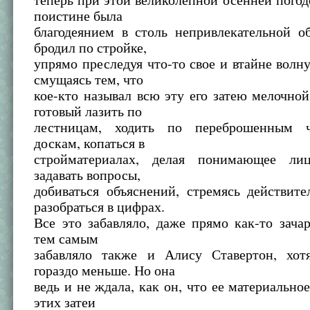
поистине была
благодеянием в столь непривлекательной о
бродил по стройке,
упрямо преследуя что-то свое и втайне волну
смущаясь тем, что
кое-кто называл всю эту его затею мелочной
готовый лазить по
лестницам, ходить по переброшенным ч
доскам, копаться в
стройматериалах, делая понимающее ли
задавать вопросы,
добиваться объяснений, стремясь действит
разобраться в цифрах.
Все это забавляло, даже прямо как-то зача
тем самым
забавляло также и Алису Ставертон, хот
гораздо меньше. Но она
ведь и не ждала, как он, что ее материально
этих затеи