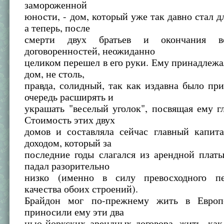
замороженной
юности, - дом, который уже так давно стал д
а теперь, после
смерти двух братьев и окончания в
договоренностей, неожиданно
целиком перешел в его руки. Ему принадлежа
дом, не столь,
правда, солидный, так как издавна было пр
очередь расширять и
украшать "веселый уголок", посвящая ему г
Стоимость этих двух
домов и составляла сейчас главный капита
доходом, который за
последние годы слагался из арендной плат
падал разорительно
низко (именно в силу превосходного пе
качества обоих строений).
Брайдон мог по-прежнему жить в Европ
приносили ему эти два
нью-йоркских арендных договора, жить, ка