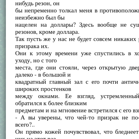
нибудь резон, он
бы непременно толкал меня в противополож
неизбежно был бы
нацелен на доллары? Здесь вообще не су
резонов, кроме доллара.
Так пусть же у нас не будет совсем никаких 
призрака их.
Они к этому времени уже спустились в хо
уходу, но с того
места, где они стояли, через открытую дв
далеко - в большой и
квадратный главный зал с его почти антич
широких простенков
между окнами. Ее взгляд, устремленный
обратился к более близким
предметам и на мгновение встретился с его вз
- А вы уверены, что чей-то призрак не по
всего?..
Он прямо кожей почувствовал, что бледнее
них на этот раз