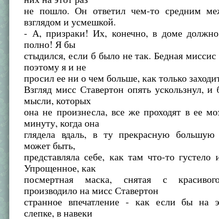
не пошло. Он ответил чем-то средним м
взглядом и усмешкой.
- А, призраки! Их, конечно, в доме должн
полно! Я бы
стыдился, если б было не так. Бедная миссис
поэтому я и не
просил ее ни о чем больше, как только заходи
Взгляд мисс Ставертон опять ускользнул, и 
мысли, которых
она не произнесла, все же проходят в ее мо
минуту, когда она
глядела вдаль, в ту прекрасную большую 
может быть,
представляла себе, как там что-то густело 
Упрощенное, как
посмертная маска, снятая с красиво
производило на мисс Ставертон
странное впечатление - как если бы на 
слепке, в навеки