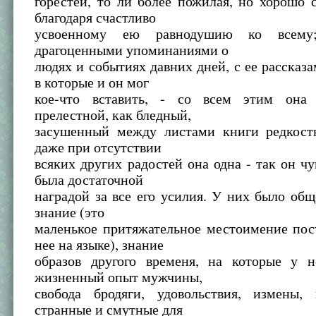
горестей, то ли более пожилая, но хорошо 
благодаря счастливо
усвоенному ею равнодушию ко всем
драгоценными упоминаниями о
людях и событиях давних дней, с ее рассказ
в которые и он мог
кое-что вставить, - со всем этим она 
прелестной, как бледный,
засушенный между листами книги редкост
даже при отсутствии
всяких других радостей она одна - так он чу
была достаточной
наградой за все его усилия. У них было общ
знание (это
маленькое притяжательное местоимение пос
нее на языке), знание
образов другого временя, на которые у н
жизненный опыт мужчины,
свобода бродяги, удовольствия, измены,
странные и смутные для