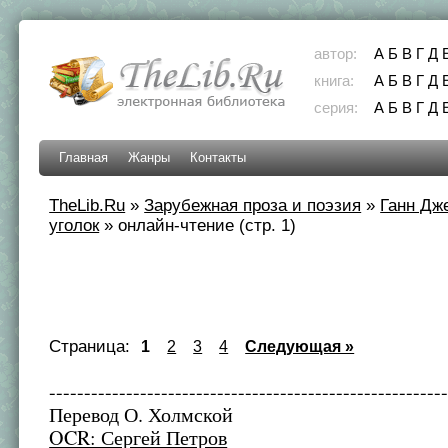
автор:
А
Б
В
Г
Д
книга:
А
Б
В
Г
Д
серия:
А
Б
В
Г
Д
Главная
Жанры
Контакты
TheLib.Ru
»
Зарубежная проза и поэзия
»
Ганн Дж
уголок
»
онлайн-чтение (стр. 1)
Страница:
1
2
3
4
Следующая »
--------------------------------------------------------
Перевод О. Холмской
OCR: Сергей Петров