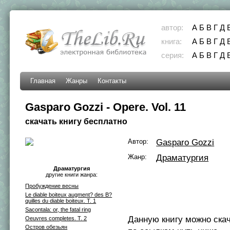
автор:
А
Б
В
Г
Д
книга:
А
Б
В
Г
Д
серия:
А
Б
В
Г
Д
Главная
Жанры
Контакты
Gasparo Gozzi - Opere. Vol. 11
скачать книгу бесплатно
Автор:
Gasparo Gozzi
Жанр:
Драматургия
Драматургия
другие книги жанра:
Пробуждение весны
Le diable boiteux augment? des B?
quilles du diable boiteux. T. 1
Sacontala: or, the fatal ring
Данную книгу можно ска
Oeuvres completes. T. 2
Остров обезьян