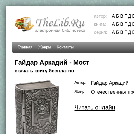
автор:
А
Б
В
Г
Д
книга:
А
Б
В
Г
Д
серия:
А
Б
В
Г
Д
Главная
Жанры
Контакты
Гайдар Аркадий - Мост
скачать книгу бесплатно
Автор:
Гайдар Аркадий
Жанр:
Отечественная пр
Читать онлайн