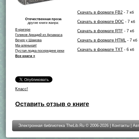
Скачать в формате FB2
- 7 кб
Отечественная проза
Скачать в формате DOC
- 7 кб
другие книги жанра:
В кригере
Скачать в формате RTF
- 7 кб
Голиков Аркадий из Арзамаса
Скачать в формате HTML
- 7 кб
Вечер у Шамова
Ма-аленькая!
Скачать в формате TXT
- 6 кб
Пустая лодка посередине реки
Все книги »
Класс!
Оставить отзыв о книге
Электронная библиотека TheLib.Ru © 2006-2026 |
Контакты
|
Ав