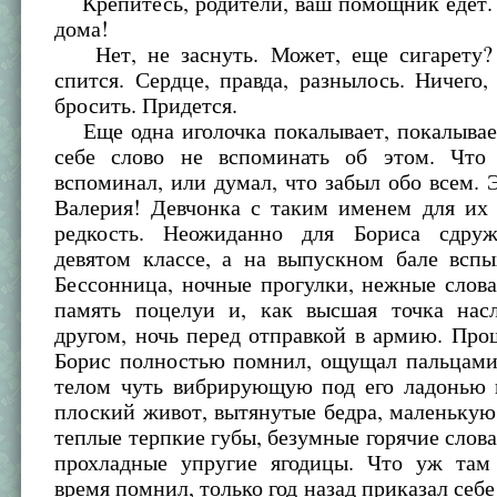
Крепитесь, родители, ваш помощник едет. 
дома!
Нет, не заснуть. Может, еще сигарету?
спится. Сердце, правда, разнылось. Ничего
бросить. Придется.
Еще одна иголочка покалывает, покалывает
себе слово не вспоминать об этом. Что
вспоминал, или думал, что забыл обо всем. Э
Валерия! Девчонка с таким именем для их 
редкость. Неожиданно для Бориса сдру
девятом классе, а на выпускном бале вспы
Бессонница, ночные прогулки, нежные слов
память поцелуи и, как высшая точка нас
другом, ночь перед отправкой в армию. Прош
Борис полностью помнил, ощущал пальцами,
телом чуть вибрирующую под его ладонью 
плоский живот, вытянутые бедра, маленькую
теплые терпкие губы, безумные горячие слов
прохладные упругие ягодицы. Что уж там 
время помнил, только год назад приказал себе