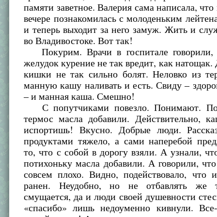
памяти заветное. Валерия сама написала, что 
вечере познакомилась с молоденьким лейте
и теперь выходит за него замуж. Жить и слу
во Владивостоке. Вот так!
Покурим. Врачи в госпитале говорили, 
желудок курение не так вредит, как натощак. 
кишки не так сильно болят. Неловко из те
манную кашу наливать и есть. Свиду – здор
– и манная каша. Смешно!
С попутчиками повезло. Понимают. Пок
термос масла добавили. Действительно, к
испортишь! Вкусно. Добрые люди. Расска
продуктами тяжело, а сами наперебой пред
то, что с собой в дорогу взяли. А узнали, чт
потихоньку масла добавили. А говорили, чт
совсем плохо. Видно, подействовало, что 
ранен. Неудобно, но не отбавлять же т
смущается, да и люди своей душевности стес
«спасибо» лишь недоуменно кивнули. Все