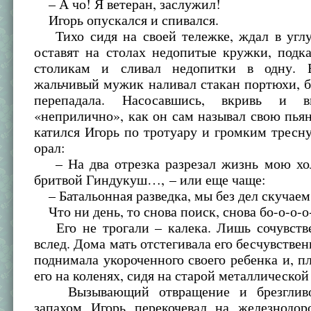
– А чо! Я ветеран, заслужил!
Игорь опускался и спивался.
Тихо сидя на своей тележке, ждал в углу
оставят на столах недопитые кружки, подк
столикам и сливал недопитки в одну. Б
жальчивый мужик наливал стакан портюхи, б
перепадала. Насосавшись, вкривь и в
«неприлично», как он сам называл свою пья
катился Игорь по тротуару и громким трес
орал:
– На два отрезка разрезал жизнь мою хо
бритвой Гиндукуш…, – или еще чаще:
– Батальонная разведка, мы без дел скучаем
Что ни день, то снова поиск, снова бо-о-о-
Его не трогали – калека. Лишь сочувств
вслед. Дома мать отстегивала его бесчувствен
поднимала укороченного своего ребенка и, пл
его на коленях, сидя на старой металлической
Вызывающий отвращение и брезгливо
запахом Игорь перекочевал на железнодор