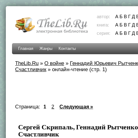
автор:
А
Б
В
Г
Д
книга:
А
Б
В
Г
Д
серия:
А
Б
В
Г
Д
Главная
Жанры
Контакты
TheLib.Ru
»
О войне
»
Геннадий Юрьевич Рытчен
Счастливчик
»
онлайн-чтение (стр. 1)
Страница:
1
2
Следующая »
Сергей Скрипаль, Геннадий Рытченк
Счастливчик