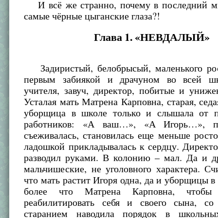
И всё же странно, почему в последний ми
самые чёрные цыганские глаза?!
Глава 1. «НЕВДАЛЫЙ»
Задиристый, белобрысый, маленького ро
первым забиякой и драчуном во всей шк
учителя, завуч, директор, побитые и униж
Усталая мать Матрена Карповна, старая, седа
уборщица в школе только и слышала от п
работников: «А ваш…», «А Игорь…», 
съеживалась, становилась еще меньше рост
ладошкой прикладывалась к сердцу. Директ
разводил руками. В колонию – мал. Да и д
мальчишеские, не уголовного характера. Сч
что мать растит Игоря одна, да и уборщицы в
более что Матрена Карповна, чтобы 
реабилитировать себя и своего сына, с
старанием наводила порядок в школьны