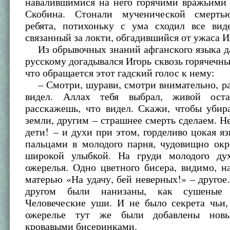
навалившимися на него горячими вражьими
Скобина. Стонали мученической смерть
ребята, потихоньку с ума сходил все вид
связанный за локти, обгадившийся от ужаса И
Из обрывочных знаний афганского языка д
русскому догадывался Игорь сквозь горячечны
что обращается этот гадский голос к нему:
– Смотри, шурави, смотри внимательно, ра
видел. Аллах тебя выбрал, живой оста
расскажешь, что видел. Скажи, чтобы убир
земли, другим – страшнее смерть сделаем. Н
дети! – и духи при этом, горделиво цокая я
пальцами в молодого парня, чудовищно окр
широкой улыбкой. На груди молодого ду
ожерелья. Одно цветного бисера, видимо, 
матерью «На удачу, бей неверных!» – друг
другом были нанизаны, как сушеные 
Человеческие уши. И не было секрета чьи,
ожерелье тут же были добавлены новы
кровавыми бисеринками.