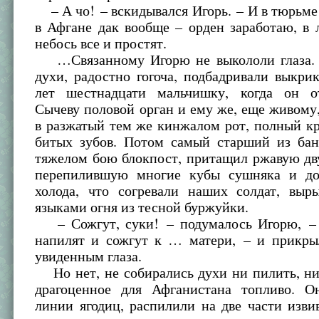
– А чо! – вскидывался Игорь. – И в тюрьме
в Афгане дак вообще – орден заработаю, в
небось все и простят.
…Связанному Игорю не выкололи глаза. 
духи, радостно гогоча, подбадривали выкри
лет шестнадцати мальчишку, когда он о
Сычеву половой орган и ему же, еще живому,
в разжатый тем же кинжалом рот, полный к
битых зубов. Потом самый старший из бан
тяжелом бою блокпост, притащил ржавую дв
перепилившую многие кубы сушняка и до
холода, что согревали наших солдат, выр
языками огня из тесной буржуйки.
– Сожгут, суки! – подумалось Игорю, – 
напилят и сожгут к … матери, – и прикры
увиденным глаза.
Но нет, не собирались духи ни пилить, ни
драгоценное для Афганистана топливо. О
линии ягодиц, распилили на две части изв