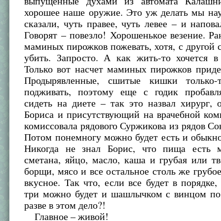
выпущенные духами из автомата Калашни
хорошее наше оружие. Это уж делать мы на
сказали, чуть правее, чуть левее – и напов
Говорят – повезло! Хорошенькое везение. Ра
маминых пирожков пожевать, хотя, с другой 
убить. Запросто. А как жить-то хочется в
Только вот насчет маминых пирожков приде
Продырявленные, сшитые кишки только-т
подживать, поэтому еще с годик пробавл
сидеть на диете – так это назвал хирург,
Бориса и присутствующий на врачебной ком
комиссовала рядового Суржикова из рядов Со
Потом понемногу можно будет есть и обыкн
Никогда не знал Борис, что пища есть м
сметана, яйцо, масло, каша и грубая или тв
борщи, мясо и все остальное столь же грубое
вкусное. Так что, если все будет в порядке, 
три можно будет и шашлычком с винцом поб
разве в этом дело?!
Главное – живой!