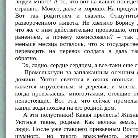
людей много! А то, что вот на кашах посидет
страшно. Может, даже и хорошо. На продук
Вот так родителям и сказать. Отшутить
развороченного живота. Не хватило Борису 
что же с ним действительно произошло, от
ранением, а почему комиссовали? – так
меньше месяца осталось, что ж государств
переводить на перевоз солдата в даль т
обратно.
Эх, ладно, сердце сердцем, а все-таки еще с
Промелькнули за заплаканным осенним о
домики. Уютно светятся в окнах огоньки. 
кажется игрушечным: и деревья, и мосты.
когда проезжаешь, многоэтажки, стоящие н
ненастоящие. Вот эта, что сейчас промель
капли воды похожа на его родной дом.
А эти полустанки! Какая прелесть! Жизнь
Уютные такие, родные. Как велика земля,
люди. После уже ставшего привычным Восто
шумного, но такого враждебного, жив