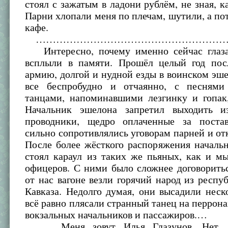
стоял с зажатым в ладони рублём, не зная, ка
Парни хлопали меня по плечам, шутили, а по
кафе.
…………………………………………………
Интересно, почему именно сейчас глаза
всплыли в памяти. Прошёл целый год пос
армию, долгой и нудной езды в воинском эше
все беспробудно и отчаянно, с песням
танцами, напоминавшими лезгинку и гопак,
Начальник эшелона запретил выходить и
проводники, щедро оплаченные за поста
сильно сопротивлялись уговорам парней и от
После более жёсткого распоряжения началь
стоял караул из таких же пьяных, как и м
офицеров. С ними было сложнее договорить
от нас вагоне везли горячий народ из респу
Кавказа. Недолго думая, они высадили неск
всё равно плясали странный танец на перронах
вокзальных начальников и пассажиров.…
…Меня зовут Илья Глазунов. Нет, не