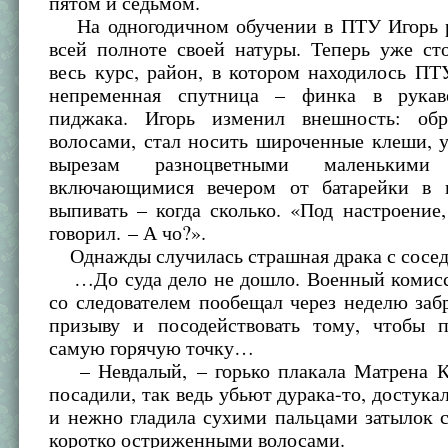
пятом и седьмом.
На одногодичном обучении в ПТУ Игорь р
всей полноте своей натуры. Теперь уже ст
весь курс, район, в котором находилось ПТ
непременная спутница – финка в рукаве
пиджака. Игорь изменил внешность: об
волосами, стал носить широченные клеши, 
вырезам разноцветными маленькими 
включающимися вечером от батарейки в 
выпивать – когда сколько. «Под настроение
говорил. – А чо?».
Однажды случилась страшная драка с сосе
…До суда дело не дошло. Военный комисса
со следователем пообещал через неделю заб
призыву и посодействовать тому, чтобы 
самую горячую точку…
– Невдалый, – горько плакала Матрена К
посадили, так ведь убьют дурака-то, достукал
и нежно гладила сухими пальцами затылок 
коротко остриженными волосами.