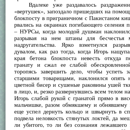
Вдалеке уже раздавалось раздраженно
«вертушек», запоздало пришедших на помощ
блокпосту в приграничном с Пакистаном ки
рвались на окраинах погибающего селения 
– НУРСы, когда молодой душман наклонилс
разрывая на нем штаны для бесчестья м
надругательства. Ярко взметнулся разр
дувалом, как раз тогда, когда Игорь нащуп
края бетона блокпоста невесть откуда 
гранату и сжал ее слабой обескровленно
торопясь завершить дело, чтобы успеть 
старшими товарищами, наклонился опять 
цветной бисер и сушеные раковины ушей тк
в лицо, и, резко развернувшись всем телом на
Игорь слабой рукой с гранатой прямо в ви
мальчишке, разом обмякшему и обнявшему 
еще успел дернуть кольцо и швырнуть в сп
подвела неловкость стянутых локтей, да ме
ли убитого, то ли без сознания лежавшего