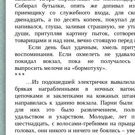
Собирал бутылки, опять же допивал из
приемщику со служебного входа, для ск
двенадцать, а по десять копеек, покупал 
напивался, глуша, заливая страшную, не у
души, притупляя картину пыток, сотвор
товарищами и над ним, вечно стоящую перед 
Если день был удачным, хмель приту
воспоминания. Если охмелеть не удавал
покидал вокзал, пока не получалось «
выпросить мелочи на «бормотуху».
* * *
…Из подошедшей электрички вывалила 
брякая награбленными в ночных вагон
цепочками и заклепками на кожаных штан
направилась к зданию вокзала. Парни были
для них это было развлечением, пол
удальством и ухарством. Молодые, лет п
шестнадцать, с волосами-гребнями на прыщ
головах, они никого и ничего не боялись – ув