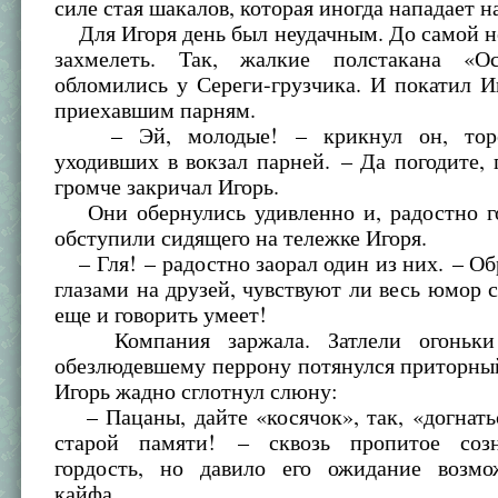
силе стая шакалов, которая иногда нападает на
Для Игоря день был неудачным. До самой н
захмелеть. Так, жалкие полстакана «Ос
обломились у Сереги-грузчика. И покатил И
приехавшим парням.
– Эй, молодые! – крикнул он, тороп
уходивших в вокзал парней. – Да погодите,
громче закричал Игорь.
Они обернулись удивленно и, радостно го
обступили сидящего на тележке Игоря.
– Гля! – радостно заорал один из них. – Об
глазами на друзей, чувствуют ли весь юмор 
еще и говорить умеет!
Компания заржала. Затлели огоньки 
обезлюдевшему перрону потянулся приторны
Игорь жадно сглотнул слюну:
– Пацаны, дайте «косячок», так, «догнать
старой памяти! – сквозь пропитое созн
гордость, но давило его ожидание возмо
кайфа.