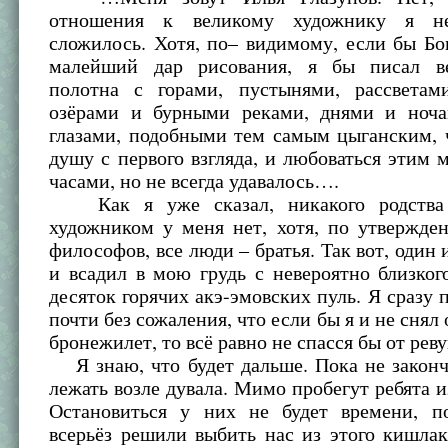
отношения к великому художнику я н
сложилось. Хотя, по– видимому, если бы Бо
малейший дар рисования, я бы писал ве
полотна с горами, пустынями, рассветам
озёрами и бурными реками, днями и ноч
глазами, подобными тем самым цыганским, 
душу с первого взгляда, и любоваться этим
часами, но не всегда удавалось….
Как я уже сказал, никакого родства
художником у меня нет, хотя, по утвержде
философов, все люди – братья. Так вот, один 
и всадил в мою грудь с невероятно близког
десяток горячих акэ-эмовских пуль. Я сразу п
почти без сожаления, что если бы я и не снял
бронежилет, то всё равно не спасся бы от рев
Я знаю, что будет дальше. Пока не законч
лежать возле дувала. Мимо пробегут ребята из
Остановиться у них не будет времени, п
всерьёз решили выбить нас из этого кишла