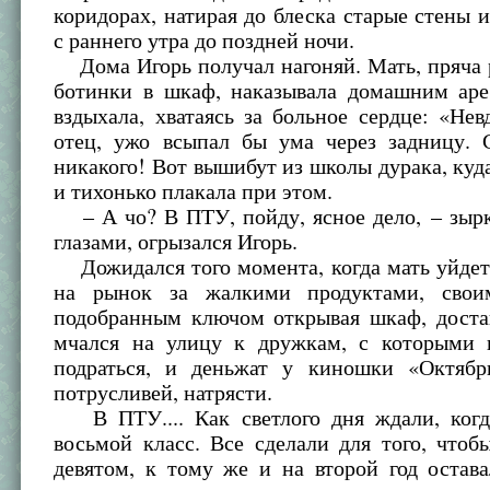
коридорах, натирая до блеска старые стены 
с раннего утра до поздней ночи.
Дома Игорь получал нагоняй. Мать, пряча 
ботинки в шкаф, наказывала домашним аре
вздыхала, хватаясь за больное сердце: «Не
отец, ужо всыпал бы ума через задницу. 
никакого! Вот вышибут из школы дурака, куд
и тихонько плакала при этом.
– А чо? В ПТУ, пойду, ясное дело, – зырк
глазами, огрызался Игорь.
Дожидался того момента, когда мать уйдет
на рынок за жалкими продуктами, свои
подобранным ключом открывая шкаф, доста
мчался на улицу к дружкам, с которыми 
подраться, и деньжат у киношки «Октябр
потрусливей, натрясти.
В ПТУ.... Как светлого дня ждали, когд
восьмой класс. Все сделали для того, чтоб
девятом, к тому же и на второй год остав