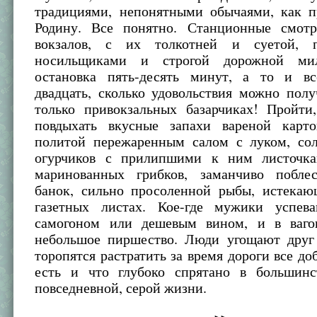
традициями, непонятными обычаями, как п
Родину. Все понятно. Станционные смотр
вокзалов, с их толкотней и суетой, 
носильщиками и строгой дорожной ми
остановка пять-десять минут, а то и вс
двадцать, сколько удовольствия можно пол
только привокзальных базарчиках! Пройти,
повдыхать вкусные запахи вареной карт
политой пережаренным салом с луком, со
огурчиков с прилипшими к ним листочка
маринованных грибков, заманчиво побле
банок, сильно просоленной рыбы, истека
газетных листах. Кое-где мужики успев
самогоном или дешевым вином, и в ваго
небольшое пиршество. Люди угощают друг 
торопятся растратить за время дороги все доб
есть и что глубоко спрятано в большин
повседневной, серой жизни.