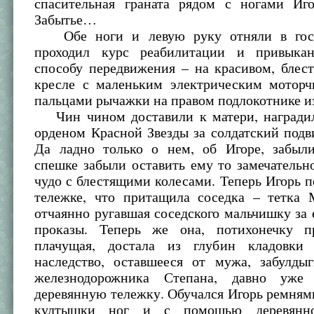
спасительная граната рядом с ногами И
Забытье…
Обе ноги и левую руку отняли в госп
проходил курс реабилитации и привыка
способу передвижения – на красивом, блес
кресле с маленьким электрическим моторч
пальцами рычажки на правом подлокотнике из
Чин чином доставили к матери, награди
орденом Красной Звезды за солдатский под
Да ладно только о нем, об Игоре, забыли
спешке забыли оставить ему то замечательн
чудо с блестящими колесами. Теперь Игорь п
тележке, что притащила соседка – тетка 
отчаянно ругавшая соседского мальчишку за 
проказы. Теперь же она, потихонечку п
плачущая, достала из глубин кладовки
наследство, оставшееся от мужа, забулды
железнодорожника Степана, давно уже
деревянную тележку. Обучался Игорь ремням
култышки ног и с помощью деревянно