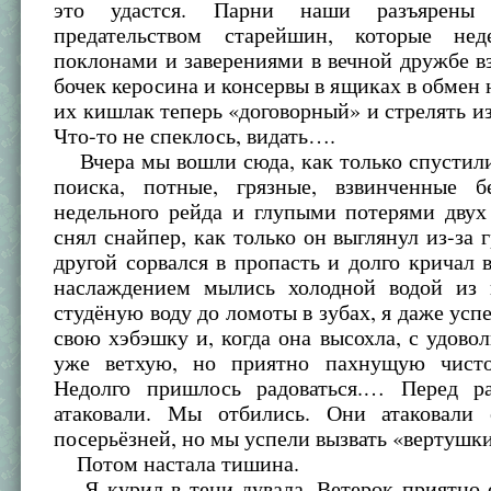
это удастся. Парни наши разъярены
предательством старейшин, которые не
поклонами и заверениями в вечной дружбе в
бочек керосина и консервы в ящиках в обмен н
их кишлак теперь «договорный» и стрелять из 
Что-то не спеклось, видать….
Вчера мы вошли сюда, как только спустили
поиска, потные, грязные, взвинченные б
недельного рейда и глупыми потерями двух
снял снайпер, как только он выглянул из-за г
другой сорвался в пропасть и долго кричал 
наслаждением мылись холодной водой из 
студёную воду до ломоты в зубах, я даже усп
свою хэбэшку и, когда она высохла, с удовол
уже ветхую, но приятно пахнущую чисто
Недолго пришлось радоваться.… Перед р
атаковали. Мы отбились. Они атаковали
посерьёзней, но мы успели вызвать «вертуш
Потом настала тишина.
Я курил в тени дувала. Ветерок приятно о