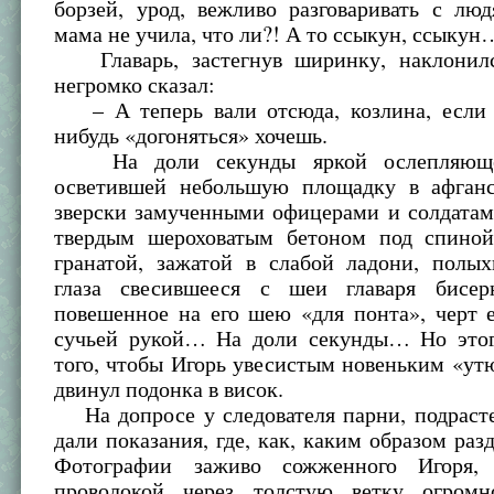
борзей, урод, вежливо разговаривать с лю
мама не учила, что ли?! А то ссыкун, ссыкун
Главарь, застегнув ширинку, наклонил
негромко сказал:
– А теперь вали отсюда, козлина, если 
нибудь «догоняться» хочешь.
На доли секунды яркой ослепляюще
осветившей небольшую площадку в афганс
зверски замученными офицерами и солдатам
твердым шероховатым бетоном под спиной
гранатой, зажатой в слабой ладони, полы
глаза свесившееся с шеи главаря бисер
повешенное на его шею «для понта», черт е
сучьей рукой… На доли секунды… Но этог
того, чтобы Игорь увесистым новеньким «у
двинул подонка в висок.
На допросе у следователя парни, подрасте
дали показания, где, как, каким образом раз
Фотографии заживо сожженного Игоря, 
проволокой через толстую ветку огромн