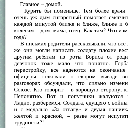
Главное – домой.
Курить бы поменьше. Тем более врачи з
очень уж дым сигаретный помогает смягчит
каждой минутой ближе и ближе, ближе и б
колесам – дом, мама, отец. Как там? Что изм
года?
В письмах родители рассказывали, что все 
же они могли написать солдату плохие вес
другим ребятам из роты Бориса от родн
девчонок тоже мало что понятно. Горба
перестройку, все надеются на окончани
офицеры толковали о скором выводе во
разговорах обсуждали, что сильно измен
Союзе. Кто говорит – в хорошую сторону, к
Непонятно. Вот и попутчики жалуются н
Ладно, разберемся. Солдата, едущего с войны
и с медалью «За отвагу» и двумя нашивк
желтой и красной, – разве могут испугат
трудности?!