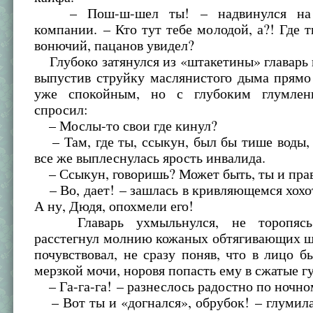
– Пош-ш-шел ты! – надвинулся на н
компании. – Кто тут тебе молодой, а?! Где т
вонючий, пацанов увидел?
Глубоко затянулся из «штакетины» главарь 
выпустив струйку маслянистого дыма прямо
уже спокойным, но с глубоким глумлен
спросил:
– Мослы-то свои где кинул?
– Там, где ты, ссыкун, был бы тише воды,
все же выплеснулась ярость инвалида.
– Ссыкун, говоришь? Может быть, ты и прав
– Во, дает! – зашлась в кривляющемся хохо
А ну, Дюдя, опохмели его!
Главарь ухмыльнулся, не торопясь 
расстегнул молнию кожаных обтягивающих ш
почувствовал, не сразу поняв, что в лицо бь
мерзкой мочи, норовя попасть ему в сжатые губ
– Га-га-га! – разнеслось радостно по ночно
– Вот ты и «догнался», обрубок! – глумила