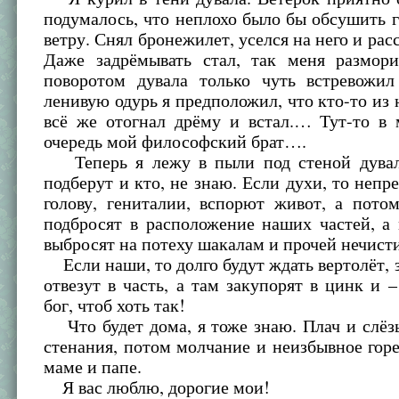
подумалось, что неплохо было бы обсушить 
ветру. Снял бронежилет, уселся на него и рас
Даже задрёмывать стал, так меня размор
поворотом дувала только чуть встревожил
ленивую одурь я предположил, что кто-то из 
всё же отогнал дрёму и встал.… Тут-то в 
очередь мой философский брат….
Теперь я лежу в пыли под стеной дувал
подберут и кто, не знаю. Если духи, то непр
голову, гениталии, вспорют живот, а пото
подбросят в расположение наших частей, а
выбросят на потеху шакалам и прочей нечисти
Если наши, то долго будут ждать вертолёт, за
отвезут в часть, а там закупорят в цинк и
бог, чтоб хоть так!
Что будет дома, я тоже знаю. Плач и слёз
стенания, потом молчание и неизбывное гор
маме и папе.
Я вас люблю, дорогие мои!