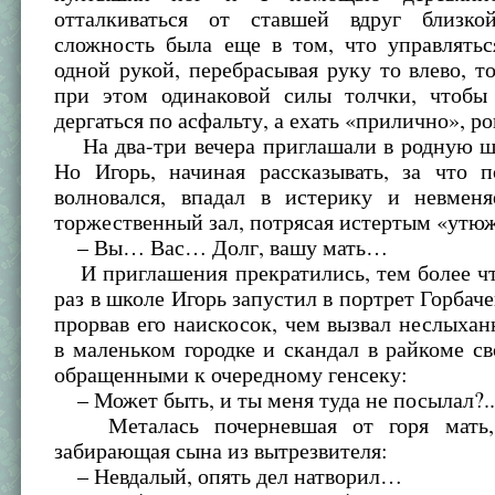
отталкиваться от ставшей вдруг близко
сложность была еще в том, что управлять
одной рукой, перебрасывая руку то влево, то
при этом одинаковой силы толчки, чтобы
дергаться по асфальту, а ехать «прилично», ро
На два-три вечера приглашали в родную ш
Но Игорь, начиная рассказывать, за что п
волновался, впадал в истерику и невмен
торжественный зал, потрясая истертым «утю
– Вы… Вас… Долг, вашу мать…
И приглашения прекратились, тем более чт
раз в школе Игорь запустил в портрет Горбач
прорвав его наискосок, чем вызвал неслыха
в маленьком городке и скандал в райкоме с
обращенными к очередному генсеку:
– Может быть, и ты меня туда не посылал?.
Металась почерневшая от горя мать,
забирающая сына из вытрезвителя:
– Невдалый, опять дел натворил…