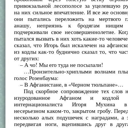
привокзальной лесополосе за уцелевшую ру
на них сильное впечатление. И все же основ
они пытались переложить на мертвого г
анашу, неприязнь к бродягам нищим 
подчеркивали свое несовершеннолетие. Ког
пытался вызвать в них хоть какие-то человече
сказал, что Игорь был искалечен на афганск
из кодлы как-то буднично сказал то, что ча
от других:
– А чо! Мы его туда не посылали!
…Пронзительно-хриплыми волнами плыл
голос Розенбаума:
– В Афганистане, в «Черном тюльпане»…
Под скорбное сопровождение тех слов н
изуродованное Афганом и кодлой 
интернационалиста Игоря Мухина в
несерьезном каком-то, закрытом гробу. Пере
несколько алых подушечек с наградами, а 
передвигая ноги, вцепившись друг в дру