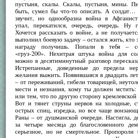
пустыня, скалы. Скалы, пустыня, мины. Пи
быть, сумел бы что-то описать. А солдат…
звучит, но однообразна война в Афганист
упал, перекатился, очередь, очередь. Ну 
Хочется рассказать о войне, а не получает
выполнил боевую задачу – остался жить, кто з
награду получишь. Попали в тебя – с
«груз-200». Нехитрая штука война для со
можно в десятиминутный разговор пересказа
Истрепанные, доведенные до предела не
желания выжить. Появившаяся в двадцать лет
– от переживаний, гибели товарищей, неутол
мести и незнания, кому ты должен мстить:
или тем, что по другую сторону кремлевской 
Вот и тянет струны нервов на холодные, с
острых спиц, изредка, но все чаще вонзающ
Раны – от душманской очереди. Настигла, д
за четыре месяца до благословенного дем
серьезное, но не смертельное. Пропороли 