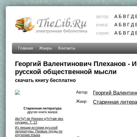
автор:
А
Б
В
Г
Д
книга:
А
Б
В
Г
Д
серия:
А
Б
В
Г
Д
Главная
Жанры
Контакты
Георгий Валентинович Плеханов - 
русской общественной мысли
скачать книгу бесплатно
Автор:
Георгий Валентин
Жанр:
Старинная литера
Старинная литература
другие книги жанра:
Abr?g? de l'histoire g?n?rale des
voyages. T. 13
Из лекции истории русской
литературы. Первые труды по
изучению языка