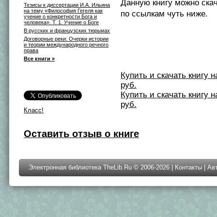
Данную книгу можно ска
Тезисы к диссертации И.А. Ильина
на тему «Философия Гегеля как
по ссылкам чуть ниже.
учение о конкретности Бога и
человека». Т. 1. Учение о Боге
В русских и французских тюрьмах
Договорные реки: Очерки истории
и теории международного речного
права
Все книги »
Купить и скачать книгу на 
руб.
Купить и скачать книгу на 
руб.
Класс!
Оставить отзыв о книге
Электронная библиотека TheLib.Ru © 2006-2026 |
Контакты
|
Ав