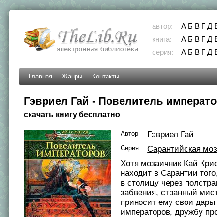
автор:
А
Б
В
Г
Д
книга:
А
Б
В
Г
Д
серия:
А
Б
В
Г
Д
Главная
Жанры
Контакты
Гэвриел Гай - Повелитель императ
скачать книгу бесплатно
Автор:
Гэвриел Гай
Серия:
Сарантийская моз
Хотя мозаичник Кай Кри
находит в Сарантии того,
в столицу через полстра
забвения, странный мис
приносит ему свои дар
императоров, дружбу пр