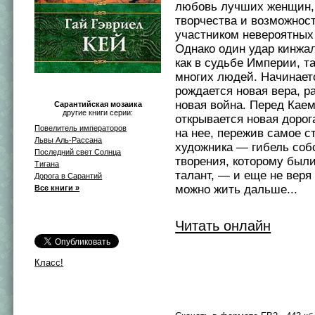
любовь лучших женщин,
творчества и возможност
участником невероятных
Однако один удар кинжа
как в судьбе Империи, та
многих людей. Начинает
рождается новая вера, р
новая война. Перед Кае
Сарантийская мозаика
другие книги серии:
открывается новая дорога
Повелитель императоров
на нее, пережив самое 
Львы Аль-Рассана
художника — гибель соб
Последний свет Солнца
творения, которому был
Тигана
талант, — и еще не веря 
Дорога в Сарантий
можно жить дальше...
Все книги »
Читать онлайн
Класс!