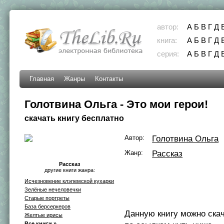
автор:
А
Б
В
Г
Д
книга:
А
Б
В
Г
Д
серия:
А
Б
В
Г
Д
Главная
Жанры
Контакты
Голотвина Ольга - Это мои герои!
скачать книгу бесплатно
Автор:
Голотвина Ольга
Жанр:
Рассказ
Рассказ
другие книги жанра:
Исчезновение клэпемской кухарки
Зелёные нечеловечки
Старые портреты
База берсеркеров
Данную книгу можно ска
Желтые ирисы
Все книги »