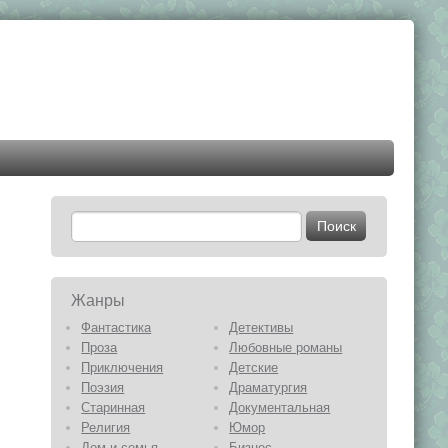
Жанры
Фантастика
Детективы
Проза
Любовные романы
Приключения
Детские
Поэзия
Драматургия
Старинная
Документальная
Религия
Юмор
Дом и семья
Бизнес