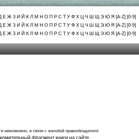
Д
Е
Ж
З
И
Й
К
Л
М
Н
О
П
Р
С
Т
У
Ф
Х
Ц
Ч
Ш
Щ
Э
Ю
Я
[A-Z]
[0-9]
Д
Е
Ж
З
И
Й
К
Л
М
Н
О
П
Р
С
Т
У
Ф
Х
Ц
Ч
Ш
Щ
Э
Ю
Я
[A-Z]
[0-9]
Д
Е
Ж
З
И
Й
К
Л
М
Н
О
П
Р
С
Т
У
Ф
Х
Ц
Ч
Ш
Щ
Э
Ю
Я
[A-Z]
[0-9]
ги невозможно, в связи с жалобой правообладателя.
акомительный фрагмент книги на сайте
.