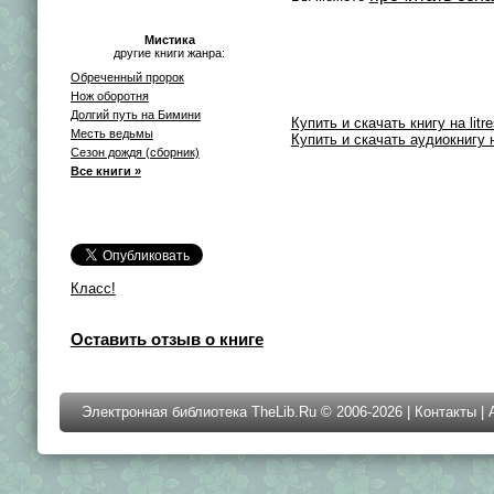
Мистика
другие книги жанра:
Обреченный пророк
Нож оборотня
Долгий путь на Бимини
Купить и скачать книгу на litre
Месть ведьмы
Купить и скачать аудиокнигу на
Сезон дождя (сборник)
Все книги »
Класс!
Оставить отзыв о книге
Электронная библиотека TheLib.Ru © 2006-2026 |
Контакты
|