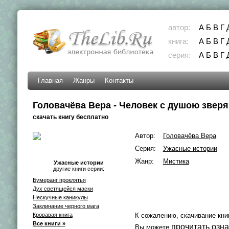
автор:
А
Б
В
Г
книга:
А
Б
В
Г
серия:
А
Б
В
Г
Главная
Жанры
Контакты
Головачёва Вера - Человек с душою зверя
скачать книгу бесплатно
Автор:
Головачёва Вера
Серия:
Ужасные истории
Жанр:
Мистика
Ужасные истории
другие книги серии:
Бумеранг проклятья
Дух светящейся маски
Нескучные каникулы
Заклинание черного мага
Кровавая книга
К сожалению, скачивание кни
Все книги »
прочитать озн
Вы можете