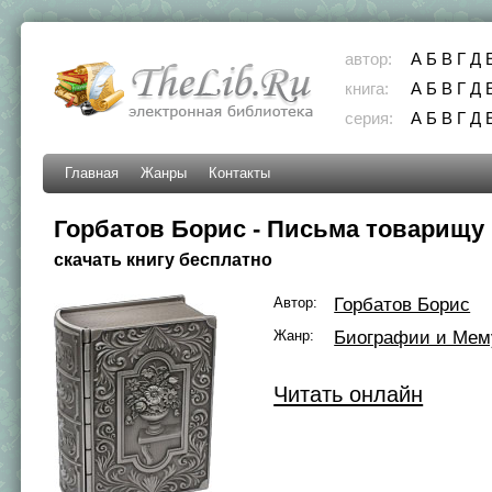
автор:
А
Б
В
Г
Д
книга:
А
Б
В
Г
Д
серия:
А
Б
В
Г
Д
Главная
Жанры
Контакты
Горбатов Борис - Письма товарищу
скачать книгу бесплатно
Автор:
Горбатов Борис
Жанр:
Биографии и Мем
Читать онлайн