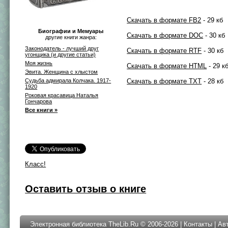
Скачать в формате FB2
- 29 кб
Биографии и Мемуары
Скачать в формате DOC
- 30 кб
другие книги жанра:
Законодатель - лучший друг
Скачать в формате RTF
- 30 кб
угонщика (и другие статьи)
Моя жизнь
Скачать в формате HTML
- 29 к
Эвита. Женщина с хлыстом
Судьба адмирала Колчака. 1917-
Скачать в формате TXT
- 28 кб
1920
Роковая красавица Наталья
Гончарова
Все книги »
Класс!
Оставить отзыв о книге
Электронная библиотека TheLib.Ru © 2006-2026 |
Контакты
|
Ав