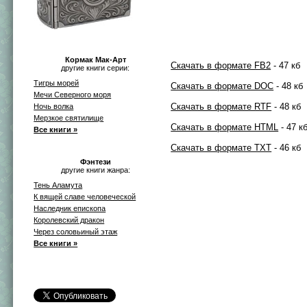
Кормак Мак-Арт
Скачать в формате FB2
- 47 кб
другие книги серии:
Тигры морей
Скачать в формате DOC
- 48 кб
Мечи Северного моря
Скачать в формате RTF
- 48 кб
Ночь волка
Мерзкое святилище
Скачать в формате HTML
- 47 к
Все книги »
Скачать в формате TXT
- 46 кб
Фэнтези
другие книги жанра:
Тень Аламута
К вящей славе человеческой
Наследник епископа
Королевский дракон
Через соловьиный этаж
Все книги »