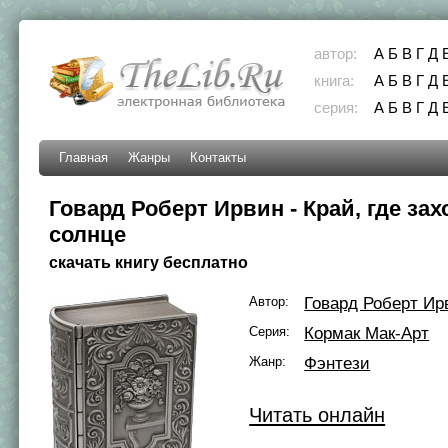
автор:
А
Б
В
Г
Д
книга:
А
Б
В
Г
Д
серия:
А
Б
В
Г
Д
Главная
Жанры
Контакты
Говард Роберт Ирвин - Край, где зах
солнце
скачать книгу бесплатно
Автор:
Говард Роберт Ир
Серия:
Кормак Мак-Арт
Жанр:
Фэнтези
Читать онлайн