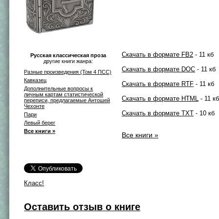
Скачать в формате FB2
- 11 кб
Русская классическая проза
другие книги жанра:
Скачать в формате DOC
- 11 кб
Разные произведения (Том 4 ПСС)
Кавказец
Скачать в формате RTF
- 11 кб
Дополнительные вопросы к
личным картам статистической
Скачать в формате HTML
- 11 к
переписи, предлагаемые Антошей
Чехонте
Скачать в формате TXT
- 10 кб
Пари
Левый берег
Все книги »
Все книги »
Класс!
Оставить отзыв о книге