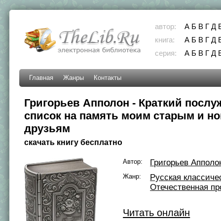
автор:
А
Б
В
Г
Д
книга:
А
Б
В
Г
Д
серия:
А
Б
В
Г
Д
Главная
Жанры
Контакты
Григорьев Апполон - Краткий послу
список на память моим старым и н
друзьям
скачать книгу бесплатно
Автор:
Григорьев Апполо
Жанр:
Русская классиче
Отечественная пр
Читать онлайн