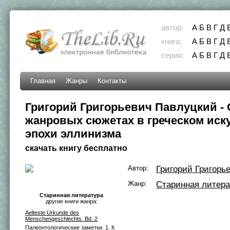
автор:
А
Б
В
Г
Д
книга:
А
Б
В
Г
Д
серия:
А
Б
В
Г
Д
Главная
Жанры
Контакты
Григорий Григорьевич Павлуцкий - 
жанровых сюжетах в греческом иск
эпохи эллинизма
скачать книгу бесплатно
Автор:
Григорий Григорь
Жанр:
Старинная литера
Старинная литература
другие книги жанра:
Aelteste Urkunde des
Menschengeschlechts. Bd. 2
Палеонтологические заметки. 1. К