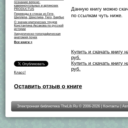
познанию верхне-
каменноугольных и артинских
Данную книгу можно ска
PRODUCTUS
Переводы в стихах из Гете,
по ссылкам чуть ниже.
Шиллера, Шекспира, Гюго, Барбье
О значии критических трудов
Константина Аксакова по русской
истории
Хирургическо-топографическая
анатомия почек
Все книги »
Купить и скачать книгу на 
руб.
Купить и скачать книгу на 
руб.
Класс!
Оставить отзыв о книге
Электронная библиотека TheLib.Ru © 2006-2026 |
Контакты
|
Ав