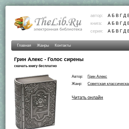
автор:
А
Б
В
Г
Д
книга:
А
Б
В
Г
Д
серия:
А
Б
В
Г
Д
Главная
Жанры
Контакты
Грин Алекс - Голос сирены
скачать книгу бесплатно
Автор:
Грин Алекс
Жанр:
Советская классическа
Читать онлайн