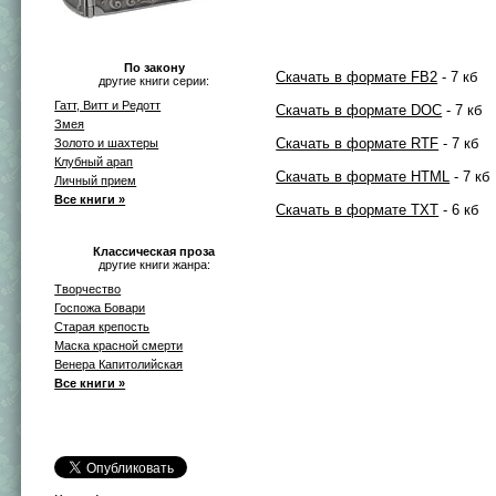
По закону
Скачать в формате FB2
- 7 кб
другие книги серии:
Гатт, Витт и Редотт
Скачать в формате DOC
- 7 кб
Змея
Скачать в формате RTF
- 7 кб
Золото и шахтеры
Клубный арап
Скачать в формате HTML
- 7 кб
Личный прием
Все книги »
Скачать в формате TXT
- 6 кб
Классическая проза
другие книги жанра:
Творчество
Госпожа Бовари
Старая крепость
Маска красной смерти
Венера Капитолийская
Все книги »