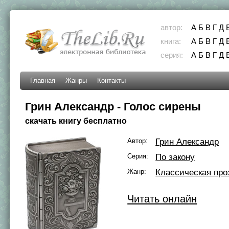
автор:
А
Б
В
Г
Д
книга:
А
Б
В
Г
Д
серия:
А
Б
В
Г
Д
Главная
Жанры
Контакты
Грин Александр - Голос сирены
скачать книгу бесплатно
Автор:
Грин Александр
Серия:
По закону
Жанр:
Классическая про
Читать онлайн