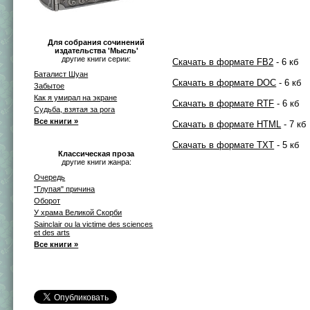
Для собрания сочинений
издательства 'Мысль'
другие книги серии:
Скачать в формате FB2
- 6 кб
Баталист Шуан
Скачать в формате DOC
- 6 кб
Забытое
Как я умирал на экране
Скачать в формате RTF
- 6 кб
Судьба, взятая за рога
Все книги »
Скачать в формате HTML
- 7 кб
Скачать в формате TXT
- 5 кб
Классическая проза
другие книги жанра:
Очередь
"Глупая" причина
Оборот
У храма Великой Скорби
Sainclair ou la victime des sciences
et des arts
Все книги »