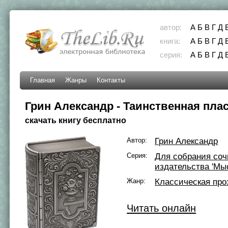
автор:
А
Б
В
Г
Д
книга:
А
Б
В
Г
Д
серия:
А
Б
В
Г
Д
Главная
Жанры
Контакты
Грин Александр - Таинственная пла
скачать книгу бесплатно
Автор:
Грин Александр
Серия:
Для собрания со
издательства 'Мы
Жанр:
Классическая про
Читать онлайн