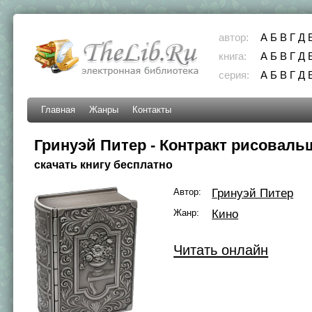
автор:
А
Б
В
Г
Д
книга:
А
Б
В
Г
Д
серия:
А
Б
В
Г
Д
Главная
Жанры
Контакты
Гринуэй Питер - Контракт рисоваль
скачать книгу бесплатно
Автор:
Гринуэй Питер
Жанр:
Кино
Читать онлайн