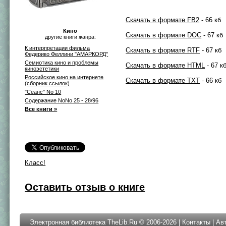
Скачать в формате FB2
- 66 кб
Кино
Скачать в формате DOC
- 67 кб
другие книги жанра:
К интерпретации фильма
Скачать в формате RTF
- 67 кб
Федерико Феллини "АМАРКОРД"
Семиотика кино и проблемы
Скачать в формате HTML
- 67 к
киноэстетики
Российское кино на интернете
Скачать в формате TXT
- 66 кб
(сборник ссылок)
"Сеанс" No 10
Содержание NoNo 25 - 28/96
Все книги »
Класс!
Оставить отзыв о книге
Электронная библиотека TheLib.Ru © 2006-2026 |
Контакты
|
Ав