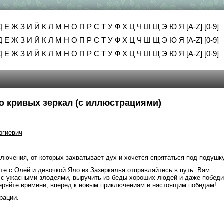
Д
Е
Ж
З
И
Й
К
Л
М
Н
О
П
Р
С
Т
У
Ф
Х
Ц
Ч
Ш
Щ
Э
Ю
Я
[A-Z]
[0-9]
Д
Е
Ж
З
И
Й
К
Л
М
Н
О
П
Р
С
Т
У
Ф
Х
Ц
Ч
Ш
Щ
Э
Ю
Я
[A-Z]
[0-9]
Д
Е
Ж
З
И
Й
К
Л
М
Н
О
П
Р
С
Т
У
Ф
Х
Ц
Ч
Ш
Щ
Э
Ю
Я
[A-Z]
[0-9]
о кривых зеркал (с иллюстрациями)
ргиевич
ключения, от которых захватывает дух и хочется спрятаться под подушк
сте с Олей и девочкой Яло из Зазеркалья отправляйтесь в путь. Вам
у с ужасными злодеями, выручить из беды хороших людей и даже победи
еряйте времени, вперед к новым приключениям и настоящим победам!
рации.