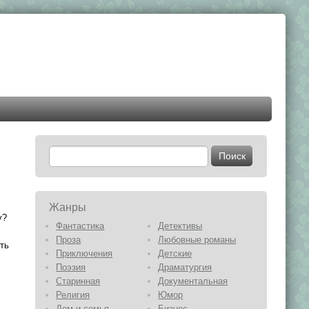
Жанры
у?
Фантастика
Детективы
Проза
Любовные романы
ть
Приключения
Детские
Поэзия
Драматургия
Старинная
Документальная
Религия
Юмор
Дом и семья
Бизнес