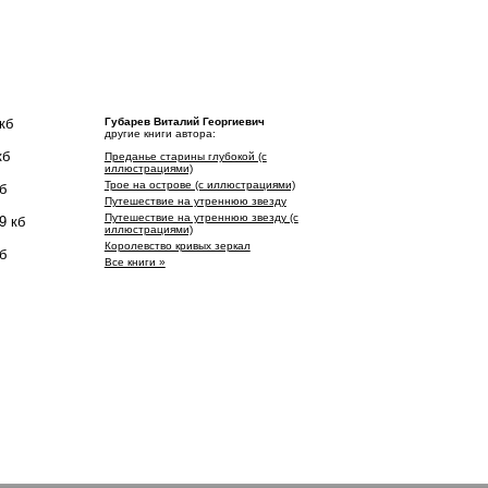
кб
Губарев Виталий Георгиевич
другие книги автора:
кб
Преданье старины глубокой (с
иллюстрациями)
Трое на острове (с иллюстрациями)
б
Путешествие на утреннюю звезду
Путешествие на утреннюю звезду (с
9 кб
иллюстрациями)
Королевство кривых зеркал
б
Все книги »