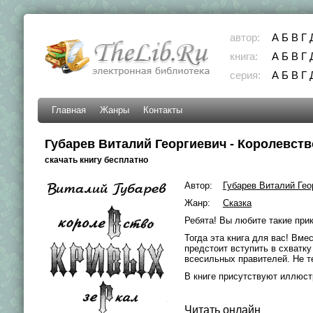
автор:
А
Б
В
Г
книга:
А
Б
В
Г
серия:
А
Б
В
Г
Главная
Жанры
Контакты
Губарев Виталий Георгиевич - Королевств
скачать книгу бесплатно
Автор:
Губарев Виталий Гео
Жанр:
Сказка
Ребята! Вы любите такие при
Тогда эта книга для вас! Вме
предстоит вступить в схватк
всесильных правителей. Не т
В книге присутствуют иллюст
Читать онлайн