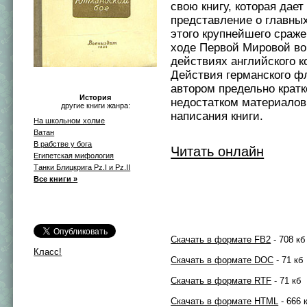
свою книгу, которая дает
представление о главны
этого крупнейшего сраже
ходе Первой Мировой вой
действиях английского 
Действия германского ф
автором предельно кратк
История
недостатком материалов
другие книги жанра:
написания книги.
На школьном холме
Ватан
В рабстве у бога
Читать онлайн
Египетская мифология
Танки Блицкрига Pz.I и Pz.II
Все книги »
Скачать в формате FB2
- 708 кб
Класс!
Скачать в формате DOC
- 71 кб
Скачать в формате RTF
- 71 кб
Скачать в формате HTML
- 666 