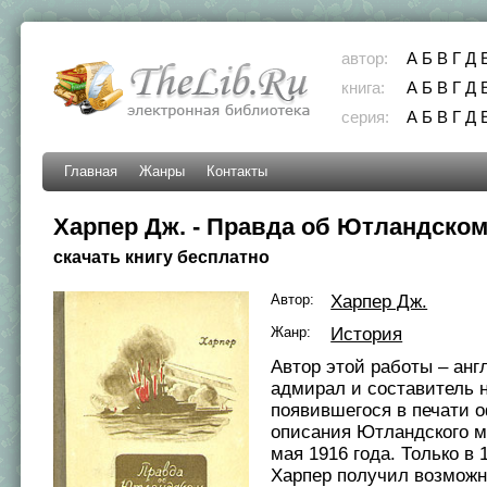
автор:
А
Б
В
Г
Д
книга:
А
Б
В
Г
Д
серия:
А
Б
В
Г
Д
Главная
Жанры
Контакты
Харпер Дж. - Правда об Ютландском
скачать книгу бесплатно
Автор:
Харпер Дж.
Жанр:
История
Автор этой работы – анг
адмирал и составитель 
появившегося в печати 
описания Ютландского м
мая 1916 года. Только в 
Харпер получил возможн