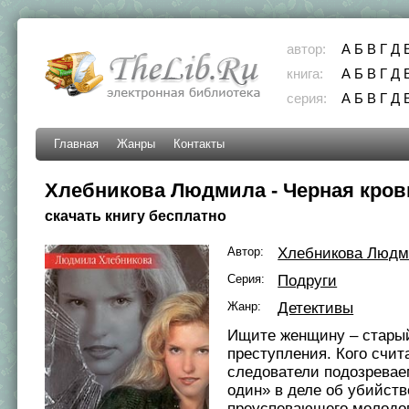
автор:
А
Б
В
Г
Д
книга:
А
Б
В
Г
Д
серия:
А
Б
В
Г
Д
Главная
Жанры
Контакты
Хлебникова Людмила - Черная кров
скачать книгу бесплатно
Автор:
Хлебникова Люд
Серия:
Подруги
Жанр:
Детективы
Ищите женщину – старый
преступления. Кого счит
следователи подозрева
один» в деле об убийств
преуспевающего молодо