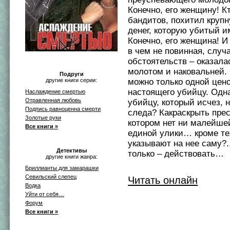
Конечно, его женщину! К
бандитов, похитил круп
денег, которую убитый 
Конечно, его женщина! И 
в чем не повинная, случ
обстоятельств – оказал
молотом и наковальней.
Подруги
другие книги серии:
можно только одной цено
настоящего убийцу. Одна
Наслаждение смертью
Отравленная любовь
убийцу, который исчез, 
Подпись равноценна смерти
следа? Какраскрыть прес
Золотые руки
котором нет ни малейшей
Все книги »
единой улики… кроме те
указывают на нее саму?.
Детективы
только – действовать…
другие книги жанра:
Бриллианты для замарашки
Севильский слепец
Читать онлайн
Водка
Уйти от себя…
Форум
Все книги »