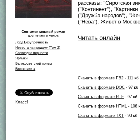
рассказы: "Сиротская зи
("Континент"), "Картинки
("Дружба народов"), "Же
("Нева"). Живет в Москве.
Сентиментальный роман
другие книги жанра:
Читать онлайн
Лорд Безупречность
Невеста на продажу (Том 2)
Созвездие верности
Ярлыки
Великосветский прием
Все книги »
Скачать в формате FB2
- 111 кб
Скачать в формате DOC
- 97 кб
Скачать в формате RTF
- 97 кб
Класс!
Скачать в формате HTML
- 108 
Скачать в формате TXT
- 93 кб