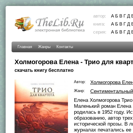
автор:
А
Б
В
Г
Д
книга:
А
Б
В
Г
Д
серия:
А
Б
В
Г
Д
Главная
Жанры
Контакты
Холмогорова Елена - Трио для квар
скачать книгу бесплатно
Автор:
Холмогорова Еле
Жанр:
Сентиментальный
Елена Холмогорова Трио
Маленький роман Елена
родилась в 1952 году. Ис
образованию, автор трех
исторической прозы. В 
журналах печатались ее 