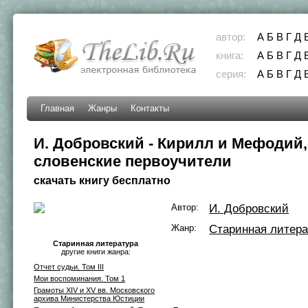
автор:
А
Б
В
Г
Д
книга:
А
Б
В
Г
Д
серия:
А
Б
В
Г
Д
Главная
Жанры
Контакты
И. Добровский - Кирилл и Мефодий,
словенские первоучители
скачать книгу бесплатно
Автор:
И. Добровский
Жанр:
Старинная литера
Старинная литература
другие книги жанра:
Отчет судьи. Том III
Мои воспоминания. Том 1
Грамоты XIV и XV вв. Московского
архива Министерства Юстиции