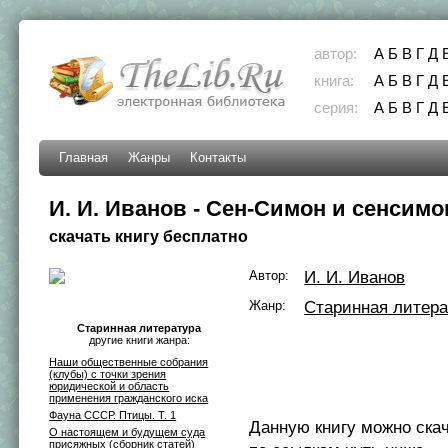
автор:
А
Б
В
Г
Д
книга:
А
Б
В
Г
Д
серия:
А
Б
В
Г
Д
Главная
Жанры
Контакты
И. И. Иванов - Сен-Симон и сенсим
скачать книгу бесплатно
Автор:
И. И. Иванов
Жанр:
Старинная литера
Старинная литература
другие книги жанра:
Наши общественные собрания
(клубы) с точки зрения
юридической и область
применения гражданского иска
Фауна СССР. Птицы. Т. 1
Данную книгу можно ска
О настоящем и будущем суда
присяжных (сборник статей)