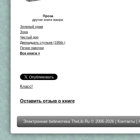
Проза
другие книги жанра:
Зеленый храм
Зона
Чистый дор
Двенадцать стульев (1956г.)
Печки-лавочки
Все книги »
Класс!
Оставить отзыв о книге
Электронная библиотека TheLib.Ru © 2006-2026 |
Контакты
|