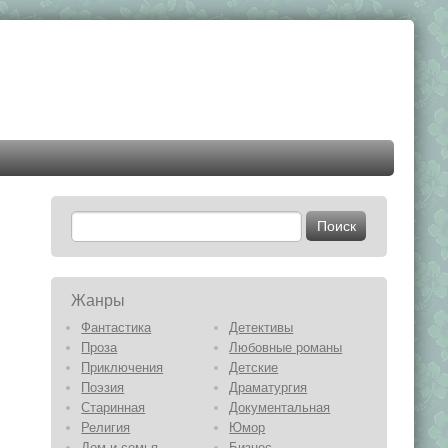
Жанры
Фантастика
Детективы
Проза
Любовные романы
Приключения
Детские
Поэзия
Драматургия
Старинная
Документальная
Религия
Юмор
Дом и семья
Бизнес