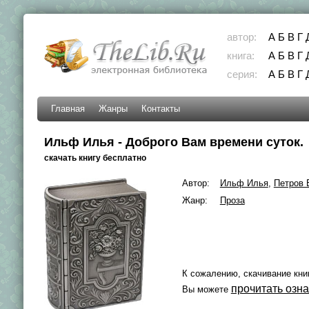
автор:
А
Б
В
Г
книга:
А
Б
В
Г
серия:
А
Б
В
Г
Главная
Жанры
Контакты
Ильф Илья - Доброго Вам времени суток.
скачать книгу бесплатно
Автор:
Ильф Илья
,
Петров 
Жанр:
Проза
К сожалению, скачивание кни
прочитать озн
Вы можете