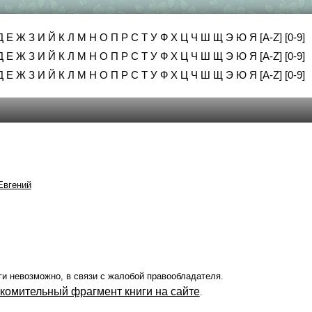
Д
Е
Ж
З
И
Й
К
Л
М
Н
О
П
Р
С
Т
У
Ф
Х
Ц
Ч
Ш
Щ
Э
Ю
Я
[A-Z]
[0-9]
Д
Е
Ж
З
И
Й
К
Л
М
Н
О
П
Р
С
Т
У
Ф
Х
Ц
Ч
Ш
Щ
Э
Ю
Я
[A-Z]
[0-9]
Д
Е
Ж
З
И
Й
К
Л
М
Н
О
П
Р
С
Т
У
Ф
Х
Ц
Ч
Ш
Щ
Э
Ю
Я
[A-Z]
[0-9]
Евгений
ги невозможно, в связи с жалобой правообладателя.
акомительный фрагмент книги на сайте
.