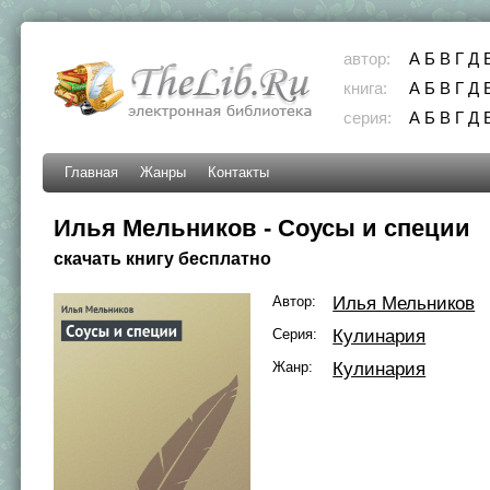
автор:
А
Б
В
Г
Д
книга:
А
Б
В
Г
Д
серия:
А
Б
В
Г
Д
Главная
Жанры
Контакты
Илья Мельников - Соусы и специи
скачать книгу бесплатно
Автор:
Илья Мельников
Серия:
Кулинария
Жанр:
Кулинария