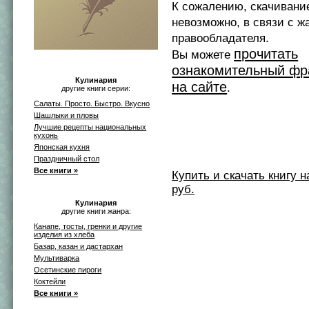
К сожалению, скачивани
невозможно, в связи с ж
правообладателя.
прочитать
Вы можете
ознакомительный фр
Кулинария
на сайте
.
другие книги серии:
Салаты. Просто. Быстро. Вкусно
Шашлыки и пловы
Лучшие рецепты национальных
кухонь
Японская кухня
Праздничный стол
Все книги »
Купить и скачать книгу на 
руб.
Кулинария
другие книги жанра:
Канапе, тосты, гренки и другие
изделия из хлеба
Базар, казан и дастархан
Мультиварка
Осетинские пироги
Коктейли
Все книги »