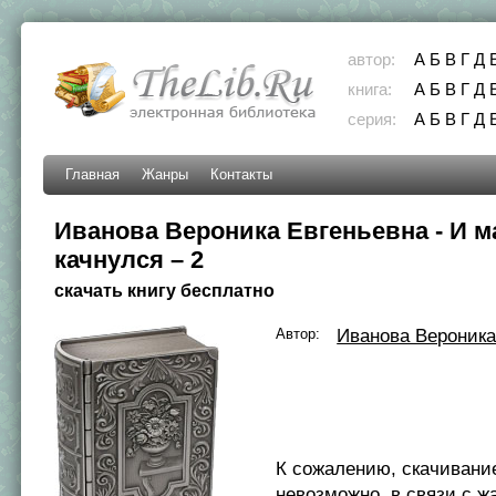
автор:
А
Б
В
Г
Д
книга:
А
Б
В
Г
Д
серия:
А
Б
В
Г
Д
Главная
Жанры
Контакты
Иванова Вероника Евгеньевна - И м
качнулся – 2
скачать книгу бесплатно
Автор:
Иванова Вероника
К сожалению, скачивани
невозможно, в связи с ж