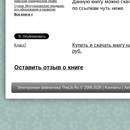
Данную книгу можно ска
римском гражданском праве
Сунна: Мусульманское предание,
по ссылкам чуть ниже.
его образование и развитие
Все книги »
Купить и скачать книгу на 
Класс!
руб.
Оставить отзыв о книге
Электронная библиотека TheLib.Ru © 2006-2026 |
Контакты
|
Ав