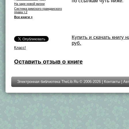
по ссылкам чуть ниже.
На заре новой жизни
Система римского гражданского
права т.2
Все книги »
Купить и скачать книгу на 
руб.
Класс!
Оставить отзыв о книге
Электронная библиотека TheLib.Ru © 2006-2026 |
Контакты
|
Ав