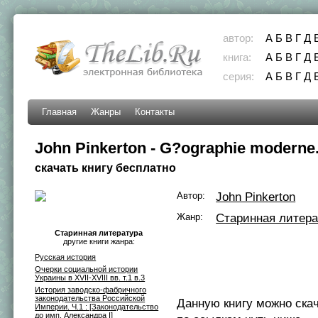
автор:
А
Б
В
Г
Д
книга:
А
Б
В
Г
Д
серия:
А
Б
В
Г
Д
Главная
Жанры
Контакты
John Pinkerton - G?ographie moderne.
скачать книгу бесплатно
Автор:
John Pinkerton
Жанр:
Старинная литера
Старинная литература
другие книги жанра:
Русская история
Очерки социальной истории
Украины в XVII-XVIII вв. т.1 в.3
История заводско-фабричного
законодательства Российской
Данную книгу можно ска
Империи. Ч.1 : [Законодательство
до имп. Александра I]