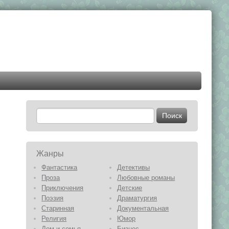
Жанры
Фантастика
Детективы
Проза
Любовные романы
Приключения
Детские
Поэзия
Драматургия
Старинная
Документальная
Религия
Юмор
Дом и семья
Бизнес