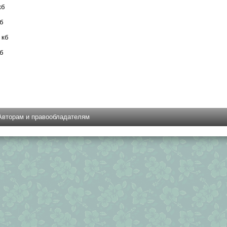
кб
б
 кб
б
Авторам и правообладателям