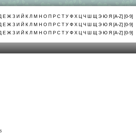
Д
Е
Ж
З
И
Й
К
Л
М
Н
О
П
Р
С
Т
У
Ф
Х
Ц
Ч
Ш
Щ
Э
Ю
Я
[A-Z]
[0-9]
Д
Е
Ж
З
И
Й
К
Л
М
Н
О
П
Р
С
Т
У
Ф
Х
Ц
Ч
Ш
Щ
Э
Ю
Я
[A-Z]
[0-9]
Д
Е
Ж
З
И
Й
К
Л
М
Н
О
П
Р
С
Т
У
Ф
Х
Ц
Ч
Ш
Щ
Э
Ю
Я
[A-Z]
[0-9]
б