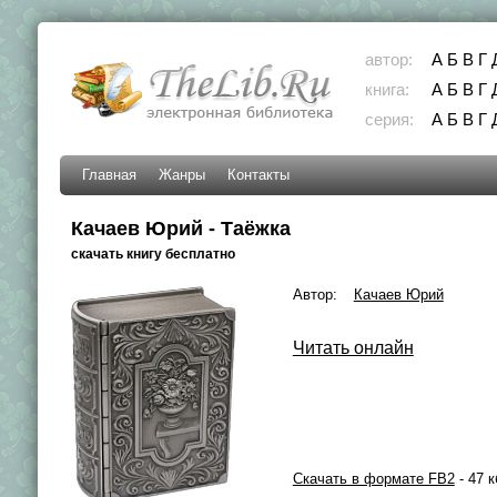
автор:
А
Б
В
Г
книга:
А
Б
В
Г
серия:
А
Б
В
Г
Главная
Жанры
Контакты
Качаев Юрий - Таёжка
скачать книгу бесплатно
Автор:
Качаев Юрий
Читать онлайн
Скачать в формате FB2
- 47 к