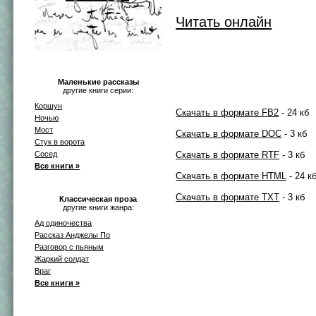
Читать онлайн
Маленькие рассказы
другие книги серии:
Коршун
Скачать в формате FB2
- 24 кб
Ночью
Мост
Скачать в формате DOC
- 3 кб
Стук в ворота
Сосед
Скачать в формате RTF
- 3 кб
Все книги »
Скачать в формате HTML
- 24 к
Скачать в формате TXT
- 3 кб
Классическая проза
другие книги жанра:
Ад одиночества
Рассказ Анджелы По
Разговор с пьяным
Жаркий солдат
Враг
Все книги »