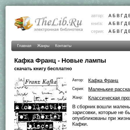
автор:
А
Б
В
Г
Д
книга:
А
Б
В
Г
Д
серия:
А
Б
В
Г
Д
Главная
Жанры
Контакты
Кафка Франц - Новые лампы
скачать книгу бесплатно
Автор:
Кафка Франц
Серия:
Маленькие расск
Жанр:
Классическая про
В сборник вошли малень
зарисовки, которые не б
опукбликованы при жизн
Кафки.