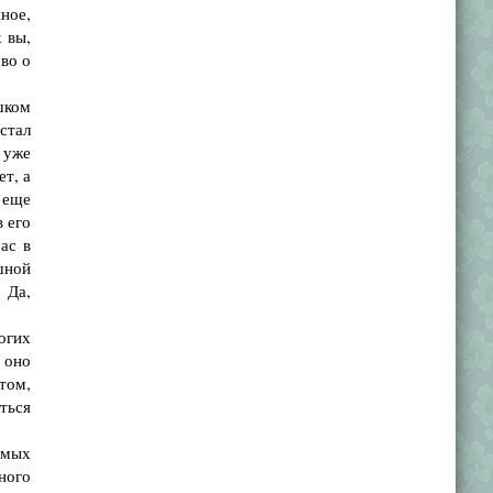
ное,
 вы,
во о
шком
стал
 уже
ет, а
 еще
в его
ас в
ашной
 Да,
огих
 оно
том,
ться
амых
ного