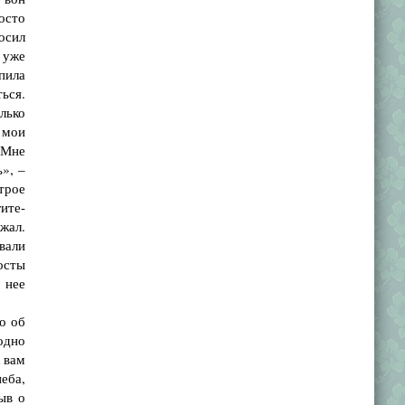
росто
осил
м уже
упила
ься.
лько
 мои
«Мне
ь», –
трое
ите-
жал.
вали
росты
 нее
о об
одно
к вам
еба,
ыв о