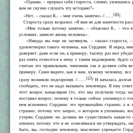
«Однако, – прервал себя староста, словно, увлекшись р
вам не скучно слушать эту историю?»
[16]
«Нет, – сказал К., – мне очень занятно» /……
/.
Староста сразу возразил: «Я вам не для занятности рас
«Мне только потому занятно, – объяснил К., – что я 
условиях, зависит жизнь человека».
«Никуда вы еще не заглянули, – сказал староста, – 
удовлетворил такого человека, как Сордини. Я перед ни
доверяет: даже если он, к примеру, тысячу раз мог убед
раз опять отнесется к нему с таким недоверием, будто с
считаю это правильным, чиновник так и должен себя вес
примеру. Сами видите, как я вам, чужому человеку, все
[17]
сразу возникли подозрения. /……
/ И началась долгая
сообщить, что не надо вызывать землемера. Я ему ответ
этот вопрос канцелярия (то, что мы получили тогда за
поставил вопрос: почему я только сейчас упомянул о то
нем вспомнил; Сордини: это чрезвычайно странно; а я: 
странно, потому что запрос, о котором я упоминаю, во
утерян; Сордини: но должна же существовать какая-то о
опешил, потому что я не осмеливался ни утверждать, н
быть, вы, господин землемер, мысленно упрекаете Сор