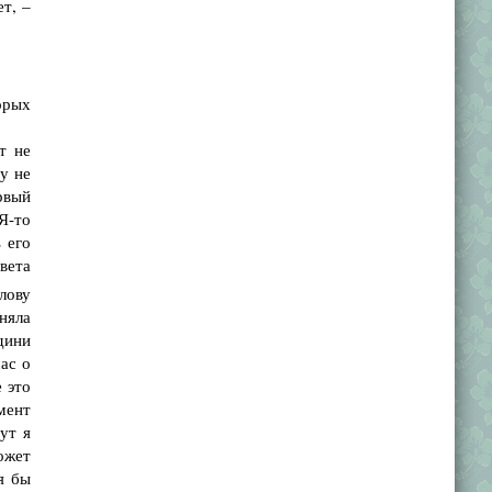
т, –
орых
т не
у не
ервый
 Я-то
 его
вета
лову
няла
дини
ас о
 это
мент
ут я
ожет
я бы