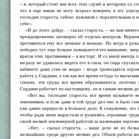
– я, который стоит вне всех этих служб и которому со 
что я еще никак не могу всерьез поверить в эту угрозу
господин староста, сейчас изложили с поразительным и н
себе».
«И до этого дойду, – сказал староста, – но вам ничего
преждевременно заговорил об отделах контроля. Вернемс
противиться ему все меньше и меньше. Но когда в рук
победил; тут еще больше повышается его внимание, энерг
врагов этих противников – в восторг. И со мной иногда 
ни разу не удавалось видеть его в глаза, он сюда спуска
кабинете даже стен не видно – везде громоздятся огром
работе у Сордини, а так как все время оттуда то вытаски
спешке, эти груды все время обрушиваются, поэтому 
Сордини работает по-настоящему, он и самым мелким дел
«Вот вы, господин староста, все время называете мо
чиновников, и если даже в той груде дел оно и было со
уже давно переросло в большое дело. К сожалению, это 
чтобы ради меня вырастали и рушились огромные груды
своей мелкой землемерной работой за маленьким чертеж
«Нет, – сказал староста, – ваше дело не из больш
мельчайших среди других мелких дел. Объем работы вов