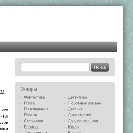
Жанры
25
Фантастика
Детективы
Проза
Любовные романы
, что
Приключения
Детские
– «Но
Поэзия
Драматургия
Старинная
Документальная
угой
Религия
Юмор
аком
Дом и семья
Бизнес