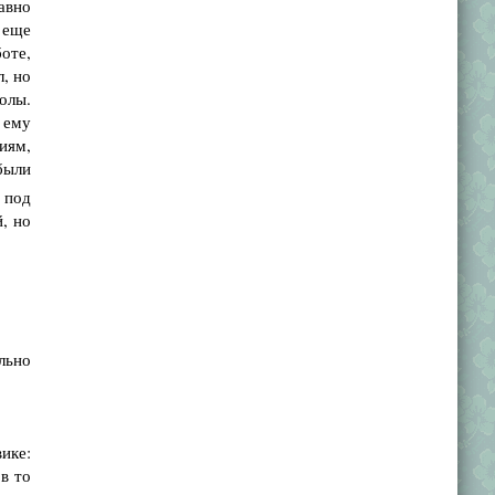
авно
 еще
боте,
л, но
олы.
 ему
ниям,
были
 под
, но
льно
ике:
в то