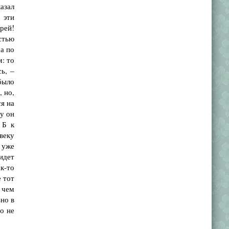
казал
 эти
рей!
стью
 а по
м: то
сь, –
 было
, но,
я на
му он
 Б к
веку
 уже
 идет
ак-то
е тот
в чем
но в
о не