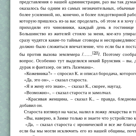
представления о нашей администрации, раз вы так думае
оказалось бы одним из самых незначительных, обычные 
более усиленной, но, конечно, и более плодотворной раб
которую пришлось из-за вас проделать, об этом я и хочу 
приходили его чиновники, каждый день в гостинице
Большинство из жителей стояло за меня, кое-кто упира
сразу чудятся какие-то тайные сговоры и несправедливос
должно было сложиться впечатление, что если бы я пост
[20]
бы против вызова землемера /……
/. Поэтому сообр
вопрос. Особенно тут выделился некий Брунсвик – вы, д
дурак и фантазер, он зять Лаземана».
«Кожевника?» – спросил К. и описал бородача, которого
«Да, это он», – сказал староста.
«Я и жену его знаю», – сказал К., скорее, наугад.
«Возможно», – сказал староста и замолчал.
«Красивая женщина, – сказал К., – правда, бледноват
добавил он.
Староста взглянул на часы, налил в ложку лекарства и т
«Вы, наверно, в Замке только и знаете что устройство к
«Да, – сказал староста с иронической и все же благо
если бы мы могли исключить его из нашей общины, почт