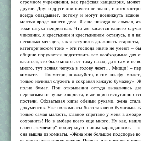
огромном учреждении, как графская канцелярия, может 
другое. Друг о друге они ничего не знают, и хотя контр
всегда опаздывает, потому и могут возникнуть всякие
мелочи вроде вашего дела. Я еще никогда не слыхал, чт
тоже штука неприятная. Что же касается вашего случая
чиновник, я крестьянин и крестьянином останусь, и я в
несколько месяцев, как я вступил в должность старосты,
категорическом тоне – эти господа иначе не умеют – бы
общине поручается подготовить все необходимые для е
касаться, это было много лет тому назад, да я сам и не 
много, тут всякая чепуха в голову лезет… Мицци! – пер
комнате. – Посмотри, пожалуйста, в том шкафу, может,
только начинал служить и сохранял каждую бумажку». Же
полно бумаг. При открывании оттуда вывалились дв
перевязывают пучки хвороста, и женщина испуганно отск
постели. Обхватывая кипы обеими руками, жена стал
документов. Уже полкомнаты было завалено бумагами. «Да
только самая малость, главное спрятано у меня в амбаре
сохранить! Но в амбаре всего еще много. Ну как, нашл
слово „землемер“ подчеркнуто синим карандашом». – «Те
она вышла из комнаты. «Жена мне большое подспорье во в
ее приходится только походя. Правда, для писания у мен