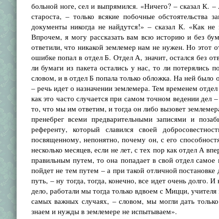
больной ноге, сел и выпрямился. «Ничего? – сказал К. –
староста, – только всякие побочные обстоятельства з
документы никогда не найдутся!» – сказал К. «Как не
Впрочем, я могу рассказать вам всю историю и без бум
ответили, что никакой землемер нам не нужен. Но этот от
ошибке попал в отдел Б. Отдел А, значит, остался без от
ли бумаги из пакета остались у нас, то ли потерялись п
словом, и в отдел Б попала только обложка. На ней было
– речь идет о назначении землемера. Тем временем отдел 
как это часто случается при самом точном ведении дел –
то, что мы им ответим, и тогда он либо вызовет землеме
пренебрег всеми предварительными записями и позаб
референту, который славился своей добросовестнос
посвященному, непонятно, почему он, с его способност
несколько месяцев, если не лет, с тех пор как отдел А впе
правильным путем, то она попадает в свой отдел самое п
пойдет не тем путем – а при такой отличной постановке 
путь, – ну тогда, тогда, конечно, все идет очень долго.
дело, работали мы тогда только вдвоем с Мицци, учителя
самых важных случаях, – словом, мы могли дать только
знаем и нужды в землемере не испытываем».