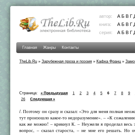
автор:
А
Б
В
Г
книга:
А
Б
В
Г
серия:
А
Б
В
Г
Главная
Жанры
Контакты
TheLib.Ru
»
Зарубежная проза и поэзия
»
Кафка Франц
»
Замо
Страница:
« Предыдущая
1
2
3
4
5
6
7
8
9
26
Следующая »
/. Поэтому он сразу и сказал: «Это для меня полная нео
тут произошло какое-то недоразумение». – «К сожалению, 
как же можно! – крикнул К. – Неужели я проделал весь 
вопрос, – сказал староста, – не мне его решать. Но 