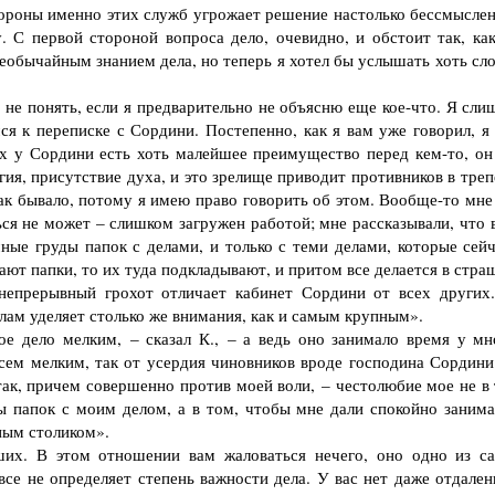
стороны именно этих служб угрожает решение настолько бессмыслен
. С первой стороной вопроса дело, очевидно, и обстоит так, как
еобычайным знанием дела, но теперь я хотел бы услышать хоть сло
 не понять, если я предварительно не объясню еще кое-что. Я сли
я к переписке с Сордини. Постепенно, как я вам уже говорил, я 
ах у Сордини есть хоть малейшее преимущество перед кем-то, он
ия, присутствие духа, и это зрелище приводит противников в треп
так бывало, потому я имею право говорить об этом. Вообще-то мне
ться не может – слишком загружен работой; мне рассказывали, что 
ные груды папок с делами, и только с теми делами, которые сейч
вают папки, то их туда подкладывают, и притом все делается в стр
непрерывный грохот отличает кабинет Сордини от всех других.
ам уделяет столько же внимания, как и самым крупным».
е дело мелким, – сказал К., – а ведь оно занимало время у мн
всем мелким, так от усердия чиновников вроде господина Сордини
так, причем совершенно против моей воли, – честолюбие мое не в 
 папок с моим делом, а в том, чтобы мне дали спокойно занима
ным столиком».
их. В этом отношении вам жаловаться нечего, оно одно из с
се не определяет степень важности дела. У вас нет даже отдален