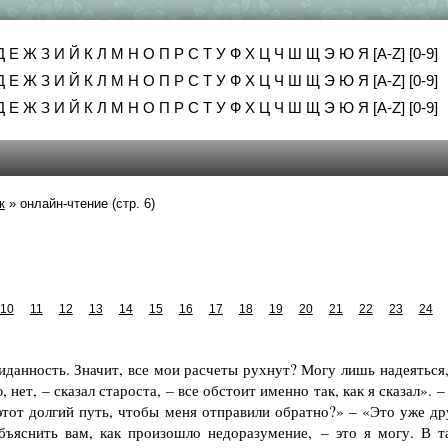
Д
Е
Ж
З
И
Й
К
Л
М
Н
О
П
Р
С
Т
У
Ф
Х
Ц
Ч
Ш
Щ
Э
Ю
Я
[A-Z]
[0-9]
Д
Е
Ж
З
И
Й
К
Л
М
Н
О
П
Р
С
Т
У
Ф
Х
Ц
Ч
Ш
Щ
Э
Ю
Я
[A-Z]
[0-9]
Д
Е
Ж
З
И
Й
К
Л
М
Н
О
П
Р
С
Т
У
Ф
Х
Ц
Ч
Ш
Щ
Э
Ю
Я
[A-Z]
[0-9]
к
»
онлайн-чтение (стр. 6)
10
11
12
13
14
15
16
17
18
19
20
21
22
23
24
жиданность. Значит, все мои расчеты рухнут? Могу лишь надеяться
нет, – сказал староста, – все обстоит именно так, как я сказал». 
этот долгий путь, чтобы меня отправили обратно?» – «Это уже др
объяснить вам, как произошло недоразумение, – это я могу. В т