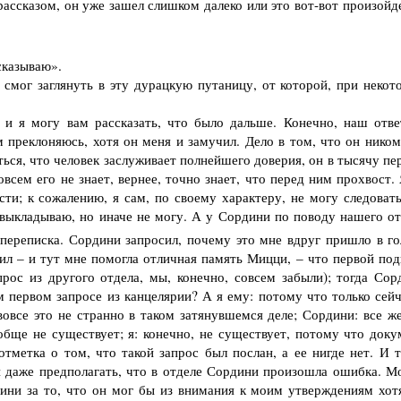
ассказом, он уже зашел слишком далеко или это вот-вот произойде
сказываю».
смог заглянуть в эту дурацкую путаницу, от которой, при некот
и я могу вам рассказать, что было дальше. Конечно, наш отве
м преклоняюсь, хотя он меня и замучил. Дело в том, что он ником
иться, что человек заслуживает полнейшего доверия, он в тысячу п
овсем его не знает, вернее, точно знает, что перед ним прохвост.
ти; к сожалению, я сам, по своему характеру, не могу следовать
 выкладываю, но иначе не могу. А у Сордини по поводу нашего от
 переписка. Сордини запросил, почему это мне вдруг пришло в го
ил – и тут мне помогла отличная память Мицци, – что первой под
прос из другого отдела, мы, конечно, совсем забыли); тогда Сор
м первом запросе из канцелярии? А я ему: потому что только сейч
вовсе это не странно в таком затянувшемся деле; Сордини: все же
обще не существует; я: конечно, не существует, потому что доку
тметка о том, что такой запрос был послан, а ее нигде нет. И т
и даже предполагать, что в отделе Сордини произошла ошибка. М
дини за то, что он мог бы из внимания к моим утверждениям хот