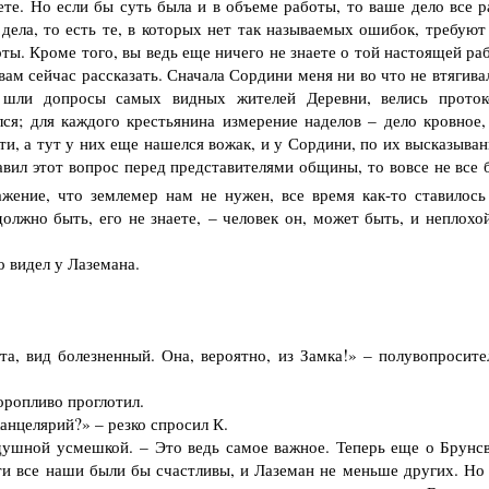
те. Но если бы суть была и в объеме работы, то ваше дело все р
дела, то есть те, в которых нет так называемых ошибок, требуют
оты. Кроме того, вы ведь еще ничего не знаете о той настоящей ра
вам сейчас рассказать. Сначала Сордини меня ни во что не втягива
 шли допросы самых видных жителей Деревни, велись проток
лся; для каждого крестьянина измерение наделов – дело кровное,
ти, а тут у них еще нашелся вожак, и у Сордини, по их высказыва
авил этот вопрос перед представителями общины, то вовсе не все 
ажение, что землемер нам не нужен, все время как-то ставилось
олжно быть, его не знаете, – человек он, может быть, и неплохой
 видел у Лаземана.
а, вид болезненный. Она, вероятно, из Замка!» – полувопросите
оропливо проглотил.
анцелярий?» – резко спросил К.
душной усмешкой. – Это ведь самое важное. Теперь еще о Брунсв
и все наши были бы счастливы, и Лаземан не меньше других. Но 