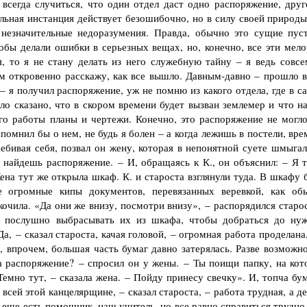
всегда случиться, что один отдел даст одно распоряжение, друг
ольная инстанция действует безошибочно, но в силу своей природы
 незначительные недоразумения. Правда, обычно это сущие пуст
обы делали ошибки в серьезных вещах, но, конечно, все эти мело
, то я не стану делать из него служебную тайну – я ведь совсе
ам откровенно расскажу, как все вышло. Давным-давно – прошло в
 – я получил распоряжение, уж не помню из какого отдела, где в 
ло сказано, что в скором времени будет вызван землемер и что н
го работы планы и чертежи. Конечно, это распоряжение не могло
вспомнил бы о нем, не будь я болен – а когда лежишь в постели, вр
ебивая себя, позвал он жену, которая в непонятной суете шмыгал
 найдешь распоряжение. – И, обращаясь к К., он объяснил: – Я т
на тут же открыла шкаф. К. и староста взглянули туда. В шкафу 
е огромные кипы документов, перевязанных веревкой, как об
очила. «Да они же внизу, посмотри внизу», – распорядился старос
а послушно выбрасывать их из шкафа, чтобы добраться до ну
, – сказал староста, качая головой, – огромная работа проделана
, впрочем, большая часть бумаг давно затерялась. Разве возможно
а распоряжение? – спросил он у жены. – Ты поищи папку, на кот
мно тут, – сказала жена. – Пойду принесу свечку». И, топча бум
сей этой канцелярщине, – сказал староста, – работа трудная, а д
я еще есть помощник, наш учитель, но все равно справиться трудно