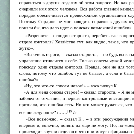
справиться в других отделах об этом запросе. Но как ра
очернили имя этого человека. Вся работа главной канце
порядок обеспечивается превосходной организацией сл
Поэтому Сордини не мог наводить справки в других отд
поняли бы, что дело идет о поисках возможной ошибки».
«Разрешите, господин староста, перебить вас вопрос
отделе контроля? Хозяйство тут, как видно, такое, что 
жутко».
«Вы очень строги, – сказал староста, – но будь вы в тыс
управление относится к себе. Только совсем чужой челов
повсюду одни отделы контроля. Правда, они не для то
слова, потому что ошибок тут не бывает, а если и бывае
ошибка?»
«Ну, это что-то совсем новое!» – воскликнул К.
«А для меня совсем старое! – сказал староста. – Я не м
заболел от отчаяния, и первые контрольные инстанции,
признали, что ошибка есть. Но кто может ручаться, что 
[19]
все последующие? /……
/»
«Все возможно, – сказал К., – в эти рассуждения мне
впервые и, конечно, понять их еще не могу. Но, по-моем
происходит внутри отделов и что они могут официально т