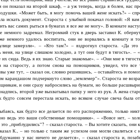
 он показал на второй шкаф, – а уж теперь, когда я болен, нас п
 подушки. «Может быть, я могу помочь вашей жене искать?» – спр
ачала искать документ. Староста с улыбкой покачал головой: «Я ва
тить вас самих рыться в бумагах я все же не могу». В комнате наст
 немного задремал. Негромкий стук в дверь заставил К. обернут
е немного удалось воспитать, они не ворвались в комнату и то
лице замерзли». – «Кто там?» – вздрогнул староста. «Да это
 меня, на улице слишком холодно, а тут они будут в тягость». – 
 их сюда. Ведь я их знаю. Старые знакомые». – «Они мне в тягост
в на старосту, а потом снова на помощников, увидел, что все 
ы уже тут, – сказал он, словно решившись, – оставайтесь и помог
им карандашом подчеркнуто слово „землемер“». Староста не возра
мощникам, и они сразу набросились на бумаги, но больше расшвыри
 надпись, второй уже выхватывал папку у него из рук. А жена ста
 будто совсем перестала искать, во всяком случае свеча была от
аясь, как будто все делается по его распоряжению, только никт
, но ведь это ваши собственные помощники». – «Вовсе нет, – хол
 это „приблудились“? – сказал староста. – Вы хотите сказать, они 
азал К., – но только с таким же успехом они могли свалиться с н
думанно у нас ничего не делается», – сказал староста и, позаб