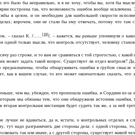
з это было бы неправильно, и я не хочу, чтобы вы, хотя бы мысле
лярии построена так, что возможность ошибок вообще исключена. 
ужбы в целом, и он необходим для наибольшей скорости исполне
елах; впрочем, они не стали бы ему отвечать, потому что там с
[18]
ом, – сказал К. /……
/, – кажется, вы раньше упомянули о како
при одной только мысли, что контроль отсутствует, человеку стано
ячу раз строже, и то вам не сравняться с той строгостью, с какой
ек может задать такой вопрос. Существует ли отдел контроля? Да,
го предназначены, чтобы обнаруживать ошибки в грубом смысле э
т, как в вашем случае, то кто может окончательно сказать, что э
еньше, чем вы, убежден, что произошла ошибка, и Сордини из-за э
 которым мы обязаны тем, что они обнаружили источник ошибки, 
и вторая контрольная инстанция будет судить так же, а за ней тре
 лучше не вдаваться, да и, кстати, о контрольных отделах я с
у, тут надо разграничить две стороны дела: с одной стороны, то,
олковать так или иначе, а с другой стороны, существует живой че