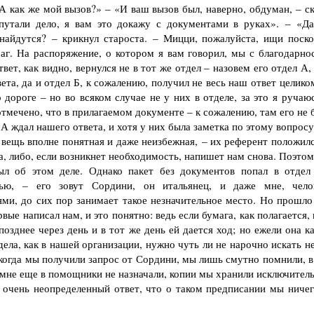
 А как же мой вызов?» – «И ваш вызов был, наверно, обдуман, – с
апутали дело, я вам это докажу с документами в руках». – «Да
 найдутся? – крикнул староста. – Мицци, пожалуйста, ищи поско
аг. На распоряжение, о котором я вам говорил, мы с благодарно
вет, как видно, вернулся не в тот же отдел – назовем его отдел А,
вета, да и отдел Б, к сожалению, получил не весь наш ответ целико
о дороге – но во всяком случае не у них в отделе, за это я ручаю
 отмечено, что в прилагаемом документе – к сожалению, там его не
А ждал нашего ответа, и хотя у них была заметка по этому вопросу
 вещь вполне понятная и даже неизбежная, – их референт положилс
ра, либо, если возникнет необходимость, напишет нам снова. Поэто
ыл об этом деле. Однако пакет без документов попал в отдел
тью, – его зовут Сордини, он итальянец, и даже мне, чело
ями, до сих пор занимает такое незначительное место. Но прошло
рвые написал нам, и это понятно: ведь если бумага, как полагается,
озднее через день и в тот же день ей дается ход; но ежели она к
дела, как в нашей организации, нужно чуть ли не нарочно искать н
 И когда мы получили запрос от Сордини, мы лишь смутно помнили, 
 мне еще в помощники не назначали, копии мы хранили исключитель
 очень неопределенный ответ, что о таком предписании мы ничег