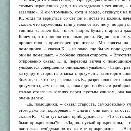
сколько нерешенных дел, я их складываю в тот ящик, – и
завалило». И он утомленно, хотя и гордо, откинулся на
К., когда та вернулась со свечой и, встав на колени, н
сказал, что служебных тайн у меня от вас нету, но допус
тишина, слышен был только шорох бумаг, староста даже
Конечно, это пришли его помощники. Видно, что их уж
прошептали в приотворенную дверь: «Мы совсем на у
помощники, – сказал К., – не знаю, где бы им подождать
они не помешают, – любезно сказал староста. – Впустите
откровенно сказал К. и, переводя взгляд с помощнико
улыбаются совершенно одинаковой улыбкой. «Ладно, раз в
ка супруге старосты отыскать документ, на котором син
Значит, то, что не разрешалось К., разрешалось его по
документы, чем искали, и, пока один по буквам разбирал
только стояла на коленях перед пустым ящиком, она как
очень далеко.
«Да, помощники, – сказал староста, самодовольно улыб
этом даже не подозревает. – Значит, они вам в тягость
сказал К. – Они тут ко мне приблудились». – «То есть как
были прикреплены?» – «Ладно, пускай прикреплены, – ск
настолько необдуманно их ко мне прикрепили». – «Необ