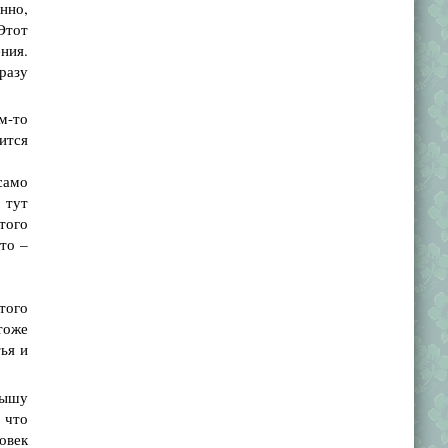
нно,
Этот
ния.
разу
м-то
вится
 само
 тут
того
то –
того
тоже
тья и
лышу
 что
ловек