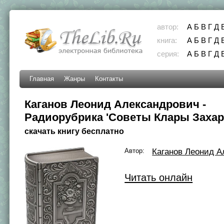
автор:
А
Б
В
Г
Д
книга:
А
Б
В
Г
Д
серия:
А
Б
В
Г
Д
Главная
Жанры
Контакты
Каганов Леонид Александрович -
Радиоpубpика 'Советы Клаpы Заха
скачать книгу бесплатно
Автор:
Каганов Леонид А
Читать онлайн