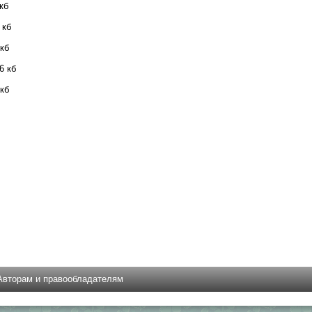
кб
 кб
 кб
6 кб
 кб
Авторам и правообладателям