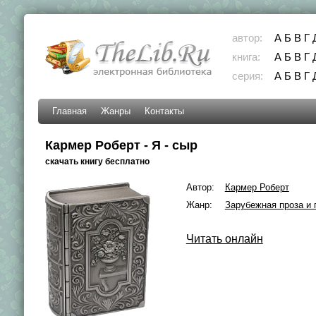
автор:
А
Б
В
Г
книга:
А
Б
В
Г
серия:
А
Б
В
Г
Главная
Жанры
Контакты
Кармер Роберт - Я - сыр
скачать книгу бесплатно
Автор:
Кармер Роберт
Жанр:
Зарубежная проза и 
Читать онлайн