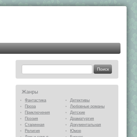
Жанры
Фантастика
Детективы
Проза
Любовные романы
Приключения
Детские
Поэзия
Драматургия
Старинная
Документальная
Религия
Юмор
Дом и семья
Бизнес