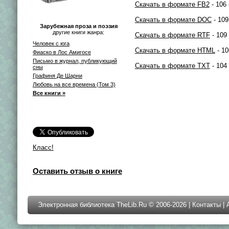
Скачать в формате FB2
- 106 
Скачать в формате DOC
- 109
Зарубежная проза и поэзия
другие книги жанра:
Скачать в формате RTF
- 109
Человек с юга
Скачать в формате HTML
- 10
Фиаско в Лос Амигосе
Письмо в журнал, публикующий
Скачать в формате TXT
- 104
сны
Графиня Де Шарни
Любовь на все времена (Том 3)
Все книги »
Класс!
Оставить отзыв о книге
Электронная библиотека TheLib.Ru © 2006-2026 |
Контакты
|