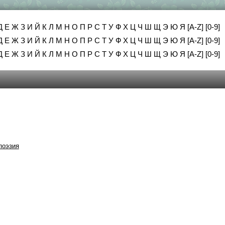
Д
Е
Ж
З
И
Й
К
Л
М
Н
О
П
Р
С
Т
У
Ф
Х
Ц
Ч
Ш
Щ
Э
Ю
Я
[A-Z]
[0-9]
Д
Е
Ж
З
И
Й
К
Л
М
Н
О
П
Р
С
Т
У
Ф
Х
Ц
Ч
Ш
Щ
Э
Ю
Я
[A-Z]
[0-9]
Д
Е
Ж
З
И
Й
К
Л
М
Н
О
П
Р
С
Т
У
Ф
Х
Ц
Ч
Ш
Щ
Э
Ю
Я
[A-Z]
[0-9]
поэзия