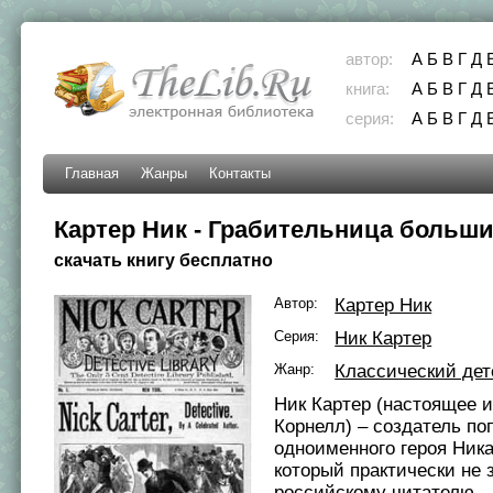
автор:
А
Б
В
Г
Д
книга:
А
Б
В
Г
Д
серия:
А
Б
В
Г
Д
Главная
Жанры
Контакты
Картер Ник - Грабительница больши
скачать книгу бесплатно
Автор:
Картер Ник
Серия:
Ник Картер
Жанр:
Классический дет
Ник Картер (настоящее и
Корнелл) – создатель п
одноименного героя Ника
который практически не 
российскому читателю.