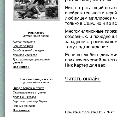
Ник, потрясающий по ак
изобретательности герой
любимцем миллионов чи
только в США, но и во в
Многомиллионные тираж
Ник Картер
созданных, и победно ш
другие книги серии:
западным страницам ком
Адская женщина
Борьба за трон
тому подтверждение.
В собственной западне
Если вы любите динами
Двойное убийство
приключенческий детект
Доктор Кварц – преступный
ученый
Ник Картер для вас.
Все книги »
Читать онлайн
Классический детектив
другие книги жанра:
Этюд в багровых тонах
Окровавленные ступени
Дело Сен-Фиакра
Бургомистр города Верне
Черные орхидеи
Все книги »
Скачать в формате FB2
- 76 кб