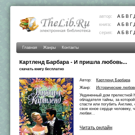
автор:
А
Б
В
Г
книга:
А
Б
В
Г
серия:
А
Б
В
Г
Главная
Жанры
Контакты
Картленд Барбара - И пришла любовь...
скачать книгу бесплатно
Автор:
Картленд Барбара
Жанр:
Исторические любов
Уединенный дом прелестной 
обладателя тайны, за которо
спасти или погубить Англию,
свое юное сердце человеку, ч
любви…
Читать онлайн