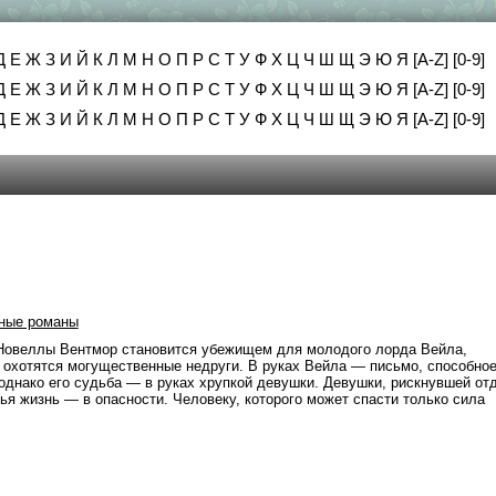
Д
Е
Ж
З
И
Й
К
Л
М
Н
О
П
Р
С
Т
У
Ф
Х
Ц
Ч
Ш
Щ
Э
Ю
Я
[A-Z]
[0-9]
Д
Е
Ж
З
И
Й
К
Л
М
Н
О
П
Р
С
Т
У
Ф
Х
Ц
Ч
Ш
Щ
Э
Ю
Я
[A-Z]
[0-9]
Д
Е
Ж
З
И
Й
К
Л
М
Н
О
П
Р
С
Т
У
Ф
Х
Ц
Ч
Ш
Щ
Э
Ю
Я
[A-Z]
[0-9]
ные романы
Новеллы Вентмор становится убежищем для молодого лорда Вейла,
й охотятся могущественные недруги. В руках Вейла — письмо, способно
 однако его судьба — в руках хрупкой девушки. Девушки, рискнувшей от
ья жизнь — в опасности. Человеку, которого может спасти только сила