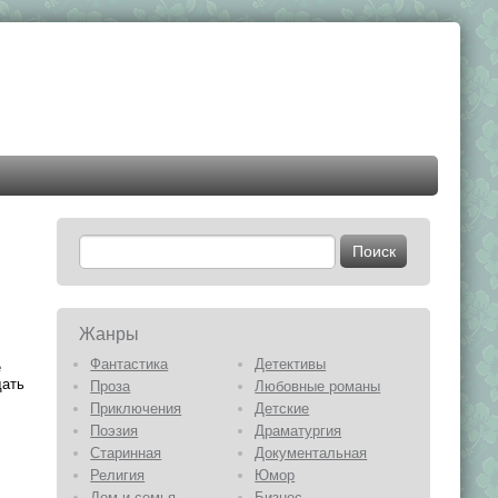
Жанры
Фантастика
Детективы
е
дать
Проза
Любовные романы
Приключения
Детские
Поэзия
Драматургия
Старинная
Документальная
Религия
Юмор
Дом и семья
Бизнес