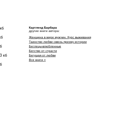
кб
Картленд Барбара
другие книги автора:
кб
Женщина в мире мужчин. Курс выживания
Таинство любви сквозь призму истории
б
Беглецы-влюбленные
Бегство от страсти
3 кб
Бегущая от любви
Все книги »
б