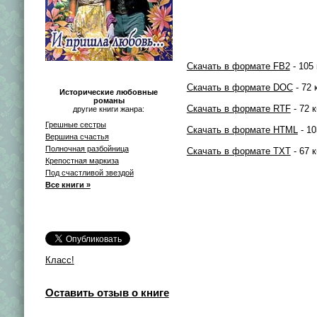
Скачать в формате FB2
- 105 
Скачать в формате DOC
- 72 
Исторические любовные
романы
Скачать в формате RTF
- 72 к
другие книги жанра:
Грешные сестры
Скачать в формате HTML
- 10
Вершина счастья
Полночная разбойница
Скачать в формате TXT
- 67 к
Крепостная маркиза
Под счастливой звездой
Все книги »
Класс!
Оставить отзыв о книге