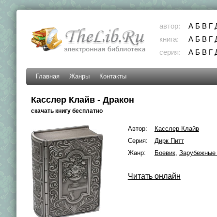
автор:
А
Б
В
Г
книга:
А
Б
В
Г
серия:
А
Б
В
Г
Главная
Жанры
Контакты
Касслер Клайв - Дракон
скачать книгу бесплатно
Автор:
Касслер Клайв
Серия:
Дирк Питт
Жанр:
Боевик
,
Зарубежные 
Читать онлайн