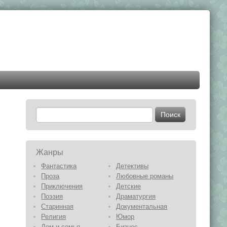
Жанры
Фантастика
Детективы
Проза
Любовные романы
Приключения
Детские
Поэзия
Драматургия
Старинная
Документальная
Религия
Юмор
Дом и семья
Бизнес