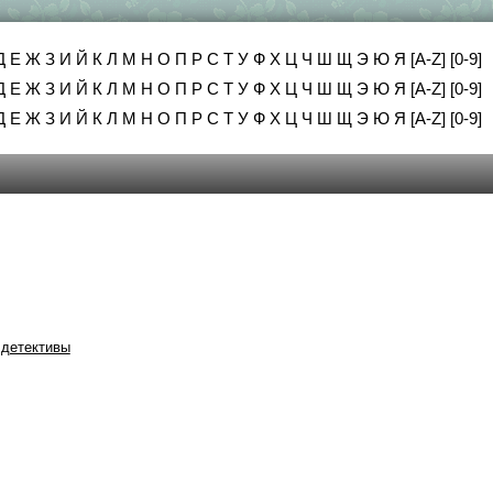
Д
Е
Ж
З
И
Й
К
Л
М
Н
О
П
Р
С
Т
У
Ф
Х
Ц
Ч
Ш
Щ
Э
Ю
Я
[A-Z]
[0-9]
Д
Е
Ж
З
И
Й
К
Л
М
Н
О
П
Р
С
Т
У
Ф
Х
Ц
Ч
Ш
Щ
Э
Ю
Я
[A-Z]
[0-9]
Д
Е
Ж
З
И
Й
К
Л
М
Н
О
П
Р
С
Т
У
Ф
Х
Ц
Ч
Ш
Щ
Э
Ю
Я
[A-Z]
[0-9]
детективы