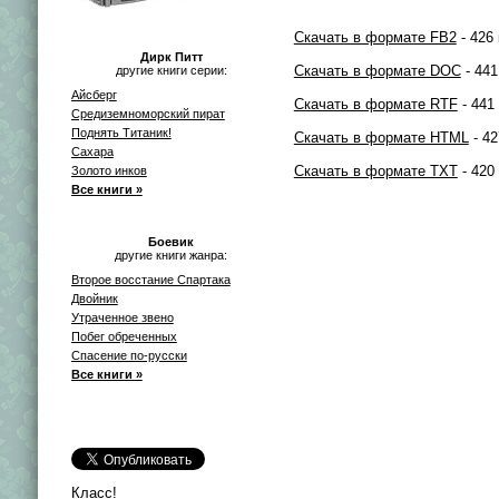
Скачать в формате FB2
- 426 
Дирк Питт
Скачать в формате DOC
- 441
другие книги серии:
Айсберг
Скачать в формате RTF
- 441
Средиземноморский пират
Поднять Титаник!
Скачать в формате HTML
- 42
Сахара
Скачать в формате TXT
- 420
Золото инков
Все книги »
Боевик
другие книги жанра:
Второе восстание Спартака
Двойник
Утраченное звено
Побег обреченных
Спасение по-русски
Все книги »
Класс!