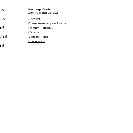
кб
Касслер Клайв
другие книги автора:
 кб
Айсберг
Средиземноморский пират
 кб
Поднять Титаник!
Сахара
7 кб
Золото инков
Все книги »
 кб