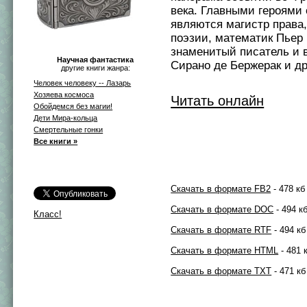
века. Главными героями
являются магистр права,
поэзии, математик Пьер
знаменитый писатель и 
Научная фантастика
Сирано де Бержерак и др
другие книги жанра:
Человек человеку -- Лазарь
Хозяева космоса
Читать онлайн
Обойдемся без магии!
Дети Мира-кольца
Смертельные гонки
Все книги »
Скачать в формате FB2
- 478 кб
Скачать в формате DOC
- 494 к
Класс!
Скачать в формате RTF
- 494 кб
Скачать в формате HTML
- 481 
Скачать в формате TXT
- 471 кб