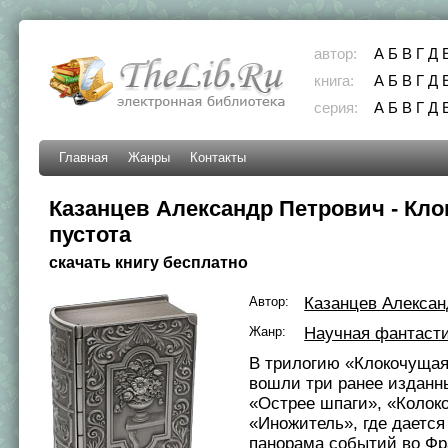
автор:
А
Б
В
Г
Д
книга:
А
Б
В
Г
Д
серия:
А
Б
В
Г
Д
Главная
Жанры
Контакты
Казанцев Александр Петрович - Кл
пустота
скачать книгу бесплатно
Автор:
Казанцев Алексан
Жанр:
Научная фантаст
В трилогию «Клокочущая
вошли три ранее изданн
«Острее шпаги», «Колок
«Иножитель», где даетс
панорама событий во Фр