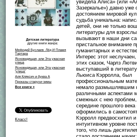
увидела Алиса» (или «А
Зазеркалье») давно уже 
достоянием мировой кул
судьба уникальна: напи
детей, они не только во
литературы для взрослых
вызывают в наши дни с
Детская литература
другие книги жанра:
пристальное внимание п
гуманитарных и естестве
Мефодий Буслаев. Лёд И Пламя
Тартара
Интерес этот неслучаен,
Ясновидящая, или Эта ужасная
этих сказок, Чарлз Лютв
улица
Ясновидящая, или Эта ужасная
выступавший в литерату
'улица'
Льюиса Кэрролла, был
Аля Кляксич и буква А
профессиональным мате
Проказы старухи-зимы
немало размышлявшим 
Все книги »
различными аспектами 
смежных с нею проблем,
середине прошлого века
оформились в самостоят
Кэрролл предвосхитил и
Класс!
интуитивном уровне пост
того, что лишь десятиле
стало достоянием науки;