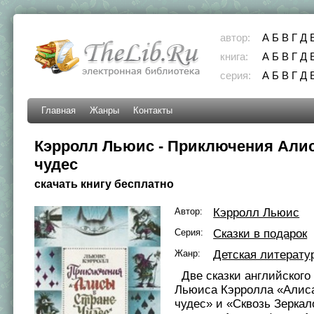
автор:
А
Б
В
Г
Д
книга:
А
Б
В
Г
Д
серия:
А
Б
В
Г
Д
Главная
Жанры
Контакты
Кэрролл Льюис - Приключения Алис
чудес
скачать книгу бесплатно
Автор:
Кэрролл Льюис
Серия:
Сказки в подарок
Жанр:
Детская литерату
Две сказки английского
Льюиса Кэрролла «Алиса
чудес» и «Сквозь Зеркал